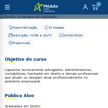
0
Especialização
12 meses
Pós-Graduação
Direito, Relações Internacionais e Ciência Política
Inscrição:
11/06
a
30/11
14/09/2026
Direito Empresarial Aplicado
Presencial
Direito Empresarial
Aplicado
Objetivo do curso
Capacitar tecnicamente advogados, administradores,
contabilistas, bacharéis em direito e demais profissionais
que atuam ou desejam atuar profissionalmente no
ambiente empresarial.
Público Alvo
Graduados em Direito