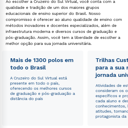
Ao escolher a Cruzeiro do Sul Virtual, você conta com a
qualidade e tradição de um dos maiores grupos
educacionais de ensino superior do Brasil. Nosso
compromisso é oferecer ao aluno qualidade de ensino com
Rápido e fácil
métodos inovadores e docentes especializados, além de
WhatsApp
infraestrutura moderna e diversos cursos de graduação e
ou
pós-graduação. Assim, você tem a liberdade de escolher a
melhor opção para sua jornada universitária.
Mais de 1300 polos em
Trilhas Cus
todo o Brasil
para a sua
jornada uni
A Cruzeiro do Sul Virtual está
Estou de acordo com a
Política de Privacidade.
e
presente em todo o país,
Atividades de e
autorizo que meus dados sejam utilizados para o
oferecendo os melhores cursos
consideram os o
envio de conteúdos da Cruzeiro do Sul.
de graduação e pós-graduação a
específicos e pro
distância do país
cada aluno e de
conhecimentos, 
atitudes, tornan
protagonista da