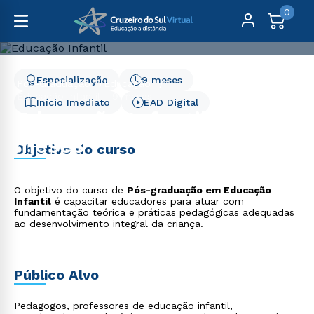
0
Especialização
9 meses
Pós-Graduação
Educação
Educação Infantil - 9 meses
Início Imediato
EAD Digital
Educação Infantil - 9
meses
Objetivo do curso
O objetivo do curso de
Pós-graduação em Educação
Infantil
é capacitar educadores para atuar com
fundamentação teórica e práticas pedagógicas adequadas
ao desenvolvimento integral da criança.
Público Alvo
Pedagogos, professores de educação infantil,