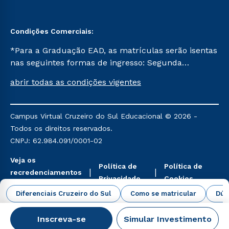
Condições Comerciais:
*Para a Graduação EAD, as matrículas serão isentas
nas seguintes formas de ingresso: Segunda
Graduação, Segunda Graduação 2.0 e Transferência.
abrir todas as condições vigentes
Já para as demais, a taxa de matrícula será de R$
49. *Para a Pós-graduação EAD, as ofertas
mencionadas são referentes aos cursos: Ensino
Campus Virtual Cruzeiro do Sul Educacional © 2026 -
Religioso, Geografia para a Docência e Metodologia
Todos os direitos reservados.
do Ensino de História: Questões Atuais.
CNPJ: 62.984.091/0001-02
Veja os
Política de
Política de
recredenciamentos
Privacidade
Cookies
aqui
Diferenciais Cruzeiro do Sul
Como se matricular
Dúv
Inscreva-se
Simular Investimento