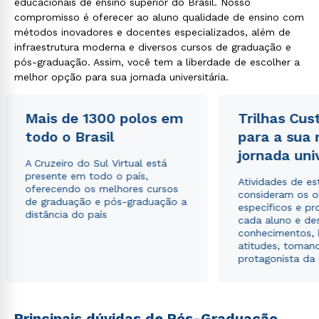
educacionais de ensino superior do Brasil. Nosso
compromisso é oferecer ao aluno qualidade de ensino com
métodos inovadores e docentes especializados, além de
infraestrutura moderna e diversos cursos de graduação e
pós-graduação. Assim, você tem a liberdade de escolher a
melhor opção para sua jornada universitária.
Rápido e fácil
WhatsApp
Mais de 1300 polos em
Trilhas Cus
ou
todo o Brasil
para a sua
jornada uni
A Cruzeiro do Sul Virtual está
presente em todo o país,
Atividades de e
oferecendo os melhores cursos
consideram os o
de graduação e pós-graduação a
específicos e pro
distância do país
cada aluno e de
Estou de acordo com a
Política de Privacidade.
e
conhecimentos, 
autorizo que meus dados sejam utilizados para o
atitudes, tornan
envio de conteúdos da Cruzeiro do Sul.
protagonista da
Principais dúvidas de Pós-Graduação