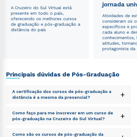
jornada uni
Estou de acordo com a
Política de Privacidade.
e
A Cruzeiro do Sul Virtual está
autorizo que meus dados sejam utilizados para o
presente em todo o país,
envio de conteúdos da Cruzeiro do Sul.
Atividades de e
oferecendo os melhores cursos
consideram os o
de graduação e pós-graduação a
específicos e pro
distância do país
cada aluno e de
conhecimentos, 
atitudes, tornan
protagonista da
Principais dúvidas de Pós-Graduação
A certificação dos cursos de pós-graduação a
+
distância é a mesma da presencial?
Sed ut perspiciatis unde omnis iste natus error sit
Como faço para me inscrever em um curso de
+
voluptatem accusantium doloremque laudantium,
pós-graduação na Cruzeiro do Sul Virtual?
totam rem aperiam, eaque ipsa quae ab illo inventore
veritatis et quasi architecto beatae vitae dicta sunt
Sed ut perspiciatis unde omnis iste natus error sit
explicabo. Nemo enim ipsam voluptatem quia
Como são os cursos de pós-graduação da