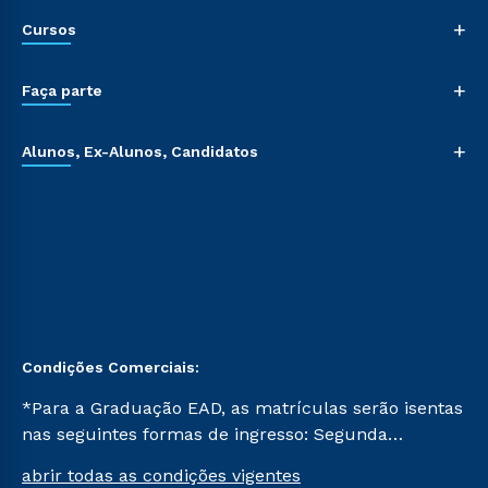
+
Cursos
+
Faça parte
+
Alunos, Ex-Alunos, Candidatos
Condições Comerciais:
*Para a Graduação EAD, as matrículas serão isentas
nas seguintes formas de ingresso: Segunda
Graduação, Segunda Graduação 2.0 e Transferência.
abrir todas as condições vigentes
Já para as demais, a taxa de matrícula será de R$