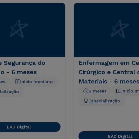
e Segurança do
Enfermagem em Ce
ho - 6 meses
Cirúrgico e Central 
Materiais - 6 mese
ses
Início Imediato
6 meses
Início I
ialização
Especialização
EAD Digital
EAD Digital