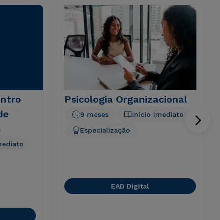
ntro
Psicologia Organizacional
de
9 meses
Início Imediato
s
Especialização
mediato
EAD Digital