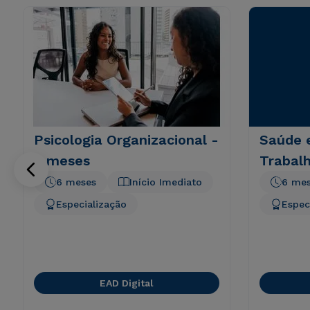
Psicologia Organizacional -
Saúde 
6 meses
Trabal
6 meses
Início Imediato
6 me
Especialização
Espec
EAD Digital