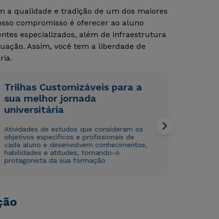
om a qualidade e tradição de um dos maiores
Nosso compromisso é oferecer ao aluno
tes especializados, além de infraestrutura
uação. Assim, você tem a liberdade de
ria.
Trilhas Customizáveis para a
sua melhor jornada
Rápido e fácil
Rápido e fácil
WhatsApp
WhatsApp
universitária
ou
ou
Atividades de estudos que consideram os
objetivos específicos e profissionais de
cada aluno e desenvolvem conhecimentos,
habilidades e atitudes, tornando-o
protagonista da sua formação
Estou de acordo com a
Estou de acordo com a
Política de Privacidade.
Política de Privacidade.
e
e
ção
autorizo que meus dados sejam utilizados para o
autorizo que meus dados sejam utilizados para o
envio de conteúdos da Cruzeiro do Sul.
envio de conteúdos da Cruzeiro do Sul.