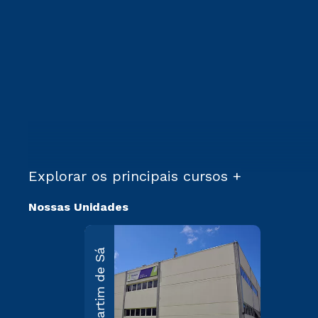
Explorar os principais cursos +
Nossas Unidades
Martim
Martim de Sá
Sá
R. Maria
D’Assump
Carvallho, 
Martim de