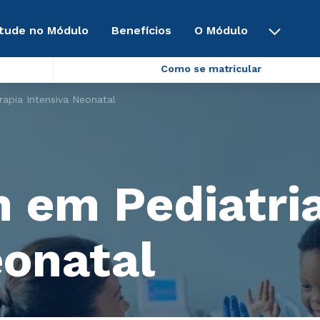
tude no Módulo
Benefícios
O Módulo
Como se matricular
apia Intensiva Neonatal
em Pediatria
eonatal