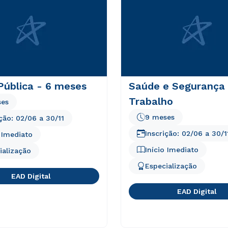
Pública - 6 meses
Saúde e Segurança
Trabalho
ses
9 meses
ição:
02/06
a
30/11
Inscrição:
02/06
a
30/1
o Imediato
Início Imediato
ialização
Especialização
EAD Digital
EAD Digital