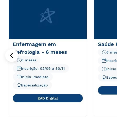
Enfermagem em
Saúde 
Nefrologia - 6 meses
6 me
6 meses
Inscr
Inscrição:
02/06
a
30/11
Iníci
Início Imediato
Espec
Especialização
EAD Digital