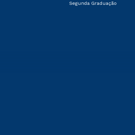
Segunda Graduação
 de
ção
1.000,
 Sá –