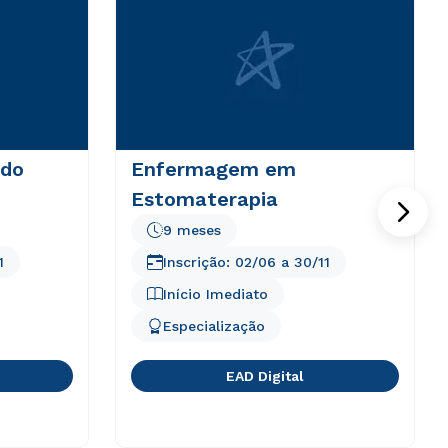
 do
Enfermagem em
Estomaterapia
9 meses
1
Inscrição:
02/06
a
30/11
Início Imediato
Especialização
EAD Digital