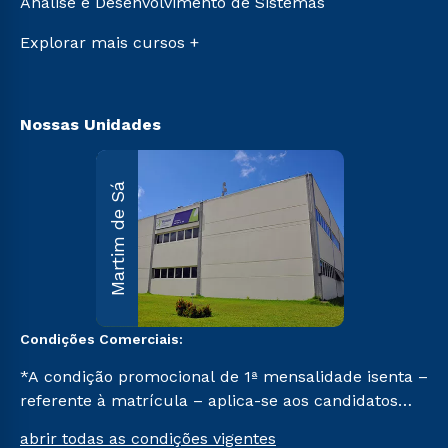
Análise e Desenvolvimento de Sistemas
Vestibular Solidário
Acessibilidade
Segunda Graduação
Explorar mais cursos +
Biblioteca
Nossas Unidades
Martim d
Martim de Sá
Sá
R. Maria
D’Assumpção
Carvallho, 1.00
Martim de Sá 
Caraguatatuba
SP CEP 11662-
047.
Condições Comerciais:
Saiba mai
*A condição promocional de 1ª mensalidade isenta –
referente à matrícula – aplica-se aos candidatos
aprovados em todas as formas de ingresso, exceto
abrir todas as condições vigentes