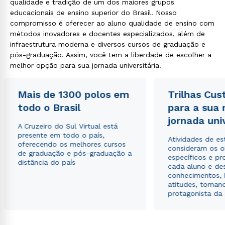
qualidade e tradição de um dos maiores grupos
educacionais de ensino superior do Brasil. Nosso
compromisso é oferecer ao aluno qualidade de ensino com
métodos inovadores e docentes especializados, além de
infraestrutura moderna e diversos cursos de graduação e
pós-graduação. Assim, você tem a liberdade de escolher a
melhor opção para sua jornada universitária.
Mais de 1300 polos em
Trilhas Cus
todo o Brasil
para a sua
jornada uni
A Cruzeiro do Sul Virtual está
Rápido e fácil
presente em todo o país,
WhatsApp
Atividades de e
oferecendo os melhores cursos
consideram os o
de graduação e pós-graduação a
ou
específicos e pro
distância do país
cada aluno e de
conhecimentos, 
atitudes, tornan
protagonista da