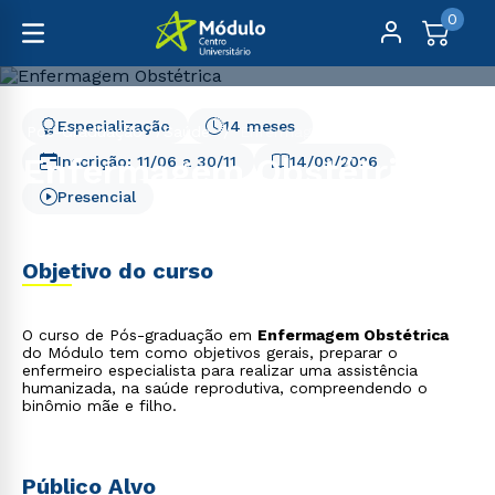
0
Especialização
14 meses
Pós-Graduação
Saúde
Enfermagem Obstétrica
Enfermagem Obstétrica
Inscrição:
11/06
a
30/11
14/09/2026
Presencial
Objetivo do curso
O curso de Pós-graduação em
Enfermagem Obstétrica
do Módulo tem como objetivos gerais, preparar o
enfermeiro especialista para realizar uma assistência
humanizada, na saúde reprodutiva, compreendendo o
binômio mãe e filho.
Público Alvo