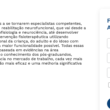
tas a se tornarem especialistas competentes,
A
reabilitação neurofuncional, que vai desde a
siologia e neurociência, até desenvolver
ervenção fisioterapêutica utilizando
nal da criança, do adulto e do idoso com
maior funcionalidade possível. Todas essas
baseada em evidências na área
r o conhecimento dos pós-graduandos,
cia no mercado de trabalho, cada vez mais
ão mais eficaz e uma melhoria significativa