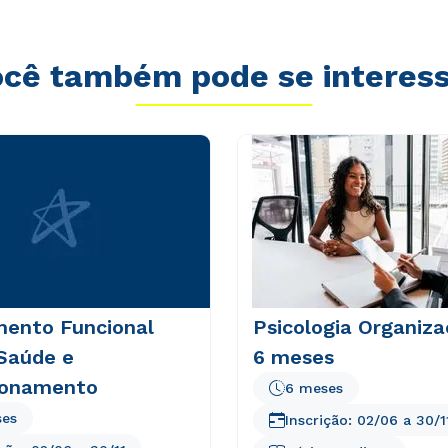
envio de conteúdos do Módulo.
envio de conteúdos da Cruzeiro do Sul.
cê também pode se interes
mento Funcional
Psicologia Organiza
 Saúde e
6 meses
ionamento
6 meses
ses
Inscrição:
02/06
a
30/1