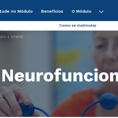
tude no Módulo
Benefícios
O Módulo
Como se matricular
lto e Infantil
 Neurofuncion