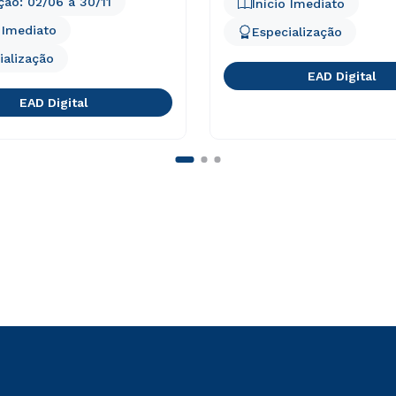
ição:
02/06
a
30/11
Início Imediato
o Imediato
Especialização
ialização
EAD Digital
EAD Digital