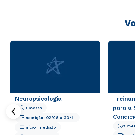
Vo
Neuropsicologia
Treina
para a
9 meses
Condic
Inscrição:
02/06
a
30/11
9 me
Início Imediato