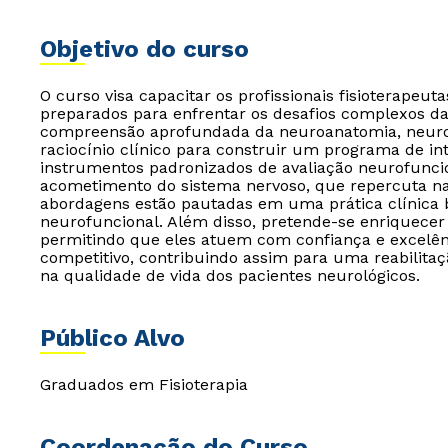
Objetivo do curso
O curso visa capacitar os profissionais fisioterapeu
preparados para enfrentar os desafios complexos da 
compreensão aprofundada da neuroanatomia, neurofi
raciocínio clínico para construir um programa de int
instrumentos padronizados de avaliação neurofuncio
acometimento do sistema nervoso, que repercuta na 
abordagens estão pautadas em uma prática clínica 
neurofuncional. Além disso, pretende-se enriquece
permitindo que eles atuem com confiança e excelên
competitivo, contribuindo assim para uma reabilitaç
na qualidade de vida dos pacientes neurológicos.
Público Alvo
Graduados em Fisioterapia
Coordenação do Curso