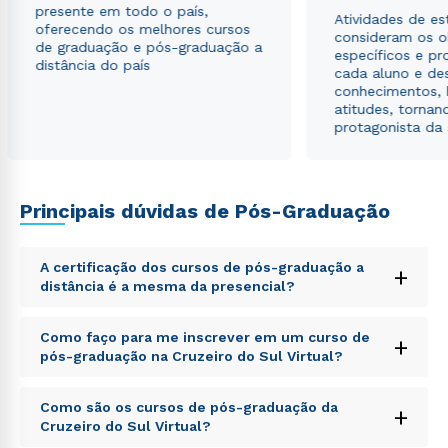
presente em todo o país,
Atividades de e
oferecendo os melhores cursos
consideram os o
de graduação e pós-graduação a
específicos e pro
distância do país
cada aluno e de
conhecimentos, 
atitudes, tornan
protagonista da
Principais dúvidas de Pós-Graduação
A certificação dos cursos de pós-graduação a
+
distância é a mesma da presencial?
Sed ut perspiciatis unde omnis iste natus error sit
Como faço para me inscrever em um curso de
+
voluptatem accusantium doloremque laudantium,
pós-graduação na Cruzeiro do Sul Virtual?
totam rem aperiam, eaque ipsa quae ab illo inventore
veritatis et quasi architecto beatae vitae dicta sunt
Sed ut perspiciatis unde omnis iste natus error sit
explicabo. Nemo enim ipsam voluptatem quia
Como são os cursos de pós-graduação da
+
voluptatem accusantium doloremque laudantium,
voluptas sit aspernatur aut odit aut fugit, sed quia
Cruzeiro do Sul Virtual?
totam rem aperiam, eaque ipsa quae ab illo inventore
consequuntur magni dolores eos qui ratione