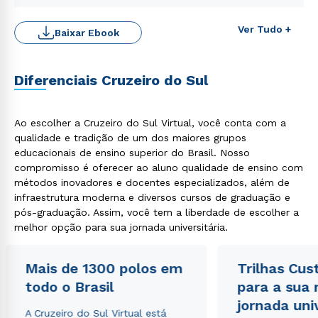
Ver Tudo +
Baixar Ebook
Diferenciais Cruzeiro do Sul
Ao escolher a Cruzeiro do Sul Virtual, você conta com a
Rápido e fácil
qualidade e tradição de um dos maiores grupos
WhatsApp
educacionais de ensino superior do Brasil. Nosso
ou
compromisso é oferecer ao aluno qualidade de ensino com
métodos inovadores e docentes especializados, além de
infraestrutura moderna e diversos cursos de graduação e
pós-graduação. Assim, você tem a liberdade de escolher a
melhor opção para sua jornada universitária.
Mais de 1300 polos em
Trilhas Cus
Estou de acordo com a
Política de Privacidade.
e
todo o Brasil
para a sua
autorizo que meus dados sejam utilizados para o
envio de conteúdos da Cruzeiro do Sul.
jornada uni
A Cruzeiro do Sul Virtual está