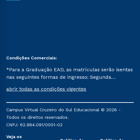
Condições Comerciais:
*Para a Graduação EAD, as matrículas serão isentas
nas seguintes formas de ingresso: Segunda
Graduação, Segunda Graduação 2.0 e Transferência.
abrir todas as condições vigentes
Já para as demais, a taxa de matrícula será de R$
49. *Para a Pós-graduação EAD, as ofertas
mencionadas são referentes aos cursos: Ensino
Campus Virtual Cruzeiro do Sul Educacional © 2026 -
Religioso, Geografia para a Docência e Metodologia
Todos os direitos reservados.
do Ensino de História: Questões Atuais.
CNPJ: 62.984.091/0001-02
Veja os