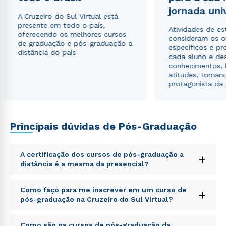
jornada uni
Estou de acordo com a
Política de Privacidade.
e
A Cruzeiro do Sul Virtual está
autorizo que meus dados sejam utilizados para o
presente em todo o país,
envio de conteúdos da Cruzeiro do Sul.
Atividades de e
oferecendo os melhores cursos
consideram os o
de graduação e pós-graduação a
específicos e pro
distância do país
cada aluno e de
conhecimentos, 
atitudes, tornan
protagonista da
Principais dúvidas de Pós-Graduação
A certificação dos cursos de pós-graduação a
+
distância é a mesma da presencial?
Sed ut perspiciatis unde omnis iste natus error sit
Como faço para me inscrever em um curso de
+
voluptatem accusantium doloremque laudantium,
pós-graduação na Cruzeiro do Sul Virtual?
totam rem aperiam, eaque ipsa quae ab illo inventore
veritatis et quasi architecto beatae vitae dicta sunt
Sed ut perspiciatis unde omnis iste natus error sit
explicabo. Nemo enim ipsam voluptatem quia
Como são os cursos de pós-graduação da