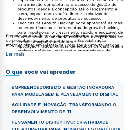
uma imersão completa no processo de gestão de
produtos, desde a concepção até o lançamento e
além, capacitando você a liderar iniciativas de
desenvolvimento de produtos de sucesso.
Técnicas de Growth Hacking: Você aprenderá as mais
recentes técnicas e ferramentas de growth hacking
para impulsionar o crescimento rápido e escalável de
Prepare-se para liderar o desenvolvimento e crescimento
sua empresa, alcançando resultados excepcionais em
de produtos inovadores com nossa Especialização
um curto espaço de tempo.
Interdisciplinar em Gestão de Produtos e Growth Hacking.
Aplicação Prática: Através de estudos de caso reais e
projetos práticos, você terá a oportunidade de
Ler mais
aplicar suas habilidades em situações do mundo real,
desenvolvendo uma compreensão prática das
estratégias de gestão de produtos e growth hacking.
Abordagem Interdisciplinar: Nossa abordagem
O que você vai aprender
combina conhecimentos de gestão e tecnologia para
fornecer uma compreensão abrangente das
implicações empresariais das estratégias de gestão
EMPREENDEDORISMO E GESTÃO INOVADORA
de produtos e growth hacking.
PARA MODELAGEM E PLANEJAMENTO DIGITAL
AGILIDADE E INOVAÇÃO: TRANSFORMANDO O
DESENVOLVIMENTO DE TI
PENSAMENTO DISRUPTIVO: CRIATIVIDADE
COLABORATIVA PARA INOVAÇÃO ESTRATÉGICA