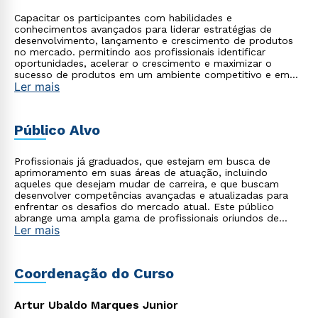
Capacitar os participantes com habilidades e
conhecimentos avançados para liderar estratégias de
desenvolvimento, lançamento e crescimento de produtos
no mercado. permitindo aos profissionais identificar
oportunidades, acelerar o crescimento e maximizar o
sucesso de produtos em um ambiente competitivo e em
Ler mais
constante evolução.
Público Alvo
Profissionais já graduados, que estejam em busca de
aprimoramento em suas áreas de atuação, incluindo
aqueles que desejam mudar de carreira, e que buscam
desenvolver competências avançadas e atualizadas para
enfrentar os desafios do mercado atual. Este público
abrange uma ampla gama de profissionais oriundos de
Ler mais
diversas áreas, como tecnologia, saúde, empresarial,
startups, agronegócio, indústria, entre outros, que
reconhecem a importância de se apropriar do poder da
tecnologia moderna aliada à gestão para impulsionar suas
Coordenação do Curso
carreiras e alcançar o sucesso profissional.
Artur Ubaldo Marques Junior