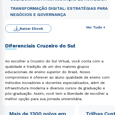
TRANSFORMAÇÃO DIGITAL: ESTRATÉGIAS PARA
NEGÓCIOS E GOVERNANÇA
Rápido e fácil
WhatsApp
Ver Tudo +
Baixar Ebook
ou
Diferenciais Cruzeiro do Sul
Ao escolher a Cruzeiro do Sul Virtual, você conta com a
qualidade e tradição de um dos maiores grupos
Estou de acordo com a
Política de Privacidade.
e
educacionais de ensino superior do Brasil. Nosso
autorizo que meus dados sejam utilizados para o
compromisso é oferecer ao aluno qualidade de ensino com
envio de conteúdos da Cruzeiro do Sul.
métodos inovadores e docentes especializados, além de
infraestrutura moderna e diversos cursos de graduação e
pós-graduação. Assim, você tem a liberdade de escolher a
melhor opção para sua jornada universitária.
Mais de 1300 polos em
Trilhas Cus