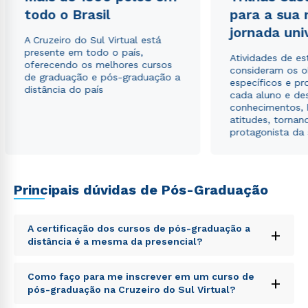
todo o Brasil
para a sua
jornada uni
A Cruzeiro do Sul Virtual está
presente em todo o país,
Atividades de e
oferecendo os melhores cursos
consideram os o
de graduação e pós-graduação a
específicos e pro
distância do país
cada aluno e de
conhecimentos, 
atitudes, tornan
protagonista da
Principais dúvidas de Pós-Graduação
A certificação dos cursos de pós-graduação a
+
distância é a mesma da presencial?
Sed ut perspiciatis unde omnis iste natus error sit
Como faço para me inscrever em um curso de
+
voluptatem accusantium doloremque laudantium,
pós-graduação na Cruzeiro do Sul Virtual?
totam rem aperiam, eaque ipsa quae ab illo inventore