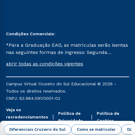
Condições Comerciais:
*Para a Graduação EAD, as matrículas serão isentas
nas seguintes formas de ingresso: Segunda
Graduação, Segunda Graduação 2.0 e Transferência.
abrir todas as condições vigentes
Já para as demais, a taxa de matrícula será de R$
49. *Para a Pós-graduação EAD, as ofertas
mencionadas são referentes aos cursos: Ensino
Campus Virtual Cruzeiro do Sul Educacional © 2026 -
Religioso, Geografia para a Docência e Metodologia
Todos os direitos reservados.
do Ensino de História: Questões Atuais.
CNPJ: 62.984.091/0001-02
Veja os
Política de
Política de
recredenciamentos
Privacidade
Cookies
aqui
Diferenciais Cruzeiro do Sul
Como se matricular
Dúv