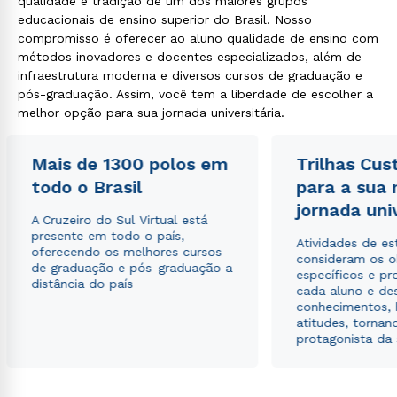
qualidade e tradição de um dos maiores grupos
educacionais de ensino superior do Brasil. Nosso
compromisso é oferecer ao aluno qualidade de ensino com
métodos inovadores e docentes especializados, além de
infraestrutura moderna e diversos cursos de graduação e
pós-graduação. Assim, você tem a liberdade de escolher a
melhor opção para sua jornada universitária.
Rápido e fácil
WhatsApp
Mais de 1300 polos em
Trilhas Cus
ou
todo o Brasil
para a sua
jornada uni
A Cruzeiro do Sul Virtual está
presente em todo o país,
Atividades de e
oferecendo os melhores cursos
consideram os o
de graduação e pós-graduação a
específicos e pro
distância do país
cada aluno e de
conhecimentos, 
Estou de acordo com a
Política de Privacidade.
e
atitudes, tornan
autorizo que meus dados sejam utilizados para o
protagonista da
envio de conteúdos da Cruzeiro do Sul.