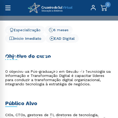
0
Especialização
6 meses
Pós-Graduação
Gestão e Negócios
Gestão de Tecnologia da Informação e Transformação
Início Imediato
EAD Digital
Digital - 6 meses
Gestão de Tecnologia da
Objetivo do curso
Informação e
Transformação Digital - 6
O objetivo da Pós-graduação em Gestão de Tecnologia da
meses
Informação e Transformação Digital é capacitar líderes
para conduzir a transformação digital organizacional,
integrando tecnologia à estratégia de negócios.
Público Alvo
CIOs, CTOs, gestores de TI, diretores de tecnologia,