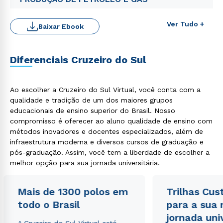
Ver Tudo +
Baixar Ebook
Diferenciais Cruzeiro do Sul
Rápido e fácil
Ao escolher a Cruzeiro do Sul Virtual, você conta com a
WhatsApp
qualidade e tradição de um dos maiores grupos
ou
educacionais de ensino superior do Brasil. Nosso
compromisso é oferecer ao aluno qualidade de ensino com
métodos inovadores e docentes especializados, além de
infraestrutura moderna e diversos cursos de graduação e
pós-graduação. Assim, você tem a liberdade de escolher a
melhor opção para sua jornada universitária.
Estou de acordo com a
Política de Privacidade.
e
Mais de 1300 polos em
Trilhas Cus
autorizo que meus dados sejam utilizados para o
todo o Brasil
envio de conteúdos da Cruzeiro do Sul.
para a sua
jornada uni