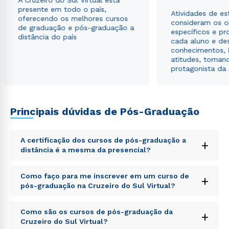
A Cruzeiro do Sul Virtual está
presente em todo o país,
Atividades de e
oferecendo os melhores cursos
consideram os o
de graduação e pós-graduação a
específicos e pro
distância do país
cada aluno e de
conhecimentos, 
atitudes, tornan
protagonista da
Principais dúvidas de Pós-Graduação
A certificação dos cursos de pós-graduação a
+
distância é a mesma da presencial?
Sed ut perspiciatis unde omnis iste natus error sit
Como faço para me inscrever em um curso de
+
voluptatem accusantium doloremque laudantium,
pós-graduação na Cruzeiro do Sul Virtual?
totam rem aperiam, eaque ipsa quae ab illo inventore
veritatis et quasi architecto beatae vitae dicta sunt
Sed ut perspiciatis unde omnis iste natus error sit
explicabo. Nemo enim ipsam voluptatem quia
Como são os cursos de pós-graduação da
+
voluptatem accusantium doloremque laudantium,
voluptas sit aspernatur aut odit aut fugit, sed quia
Cruzeiro do Sul Virtual?
totam rem aperiam, eaque ipsa quae ab illo inventore