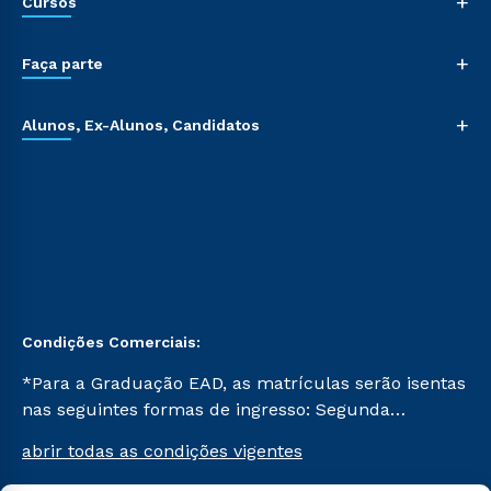
+
Cursos
+
Faça parte
+
Alunos, Ex-Alunos, Candidatos
Condições Comerciais:
*Para a Graduação EAD, as matrículas serão isentas
nas seguintes formas de ingresso: Segunda
Graduação, Segunda Graduação 2.0 e Transferência.
abrir todas as condições vigentes
Já para as demais, a taxa de matrícula será de R$
49. *Para a Pós-graduação EAD, as ofertas