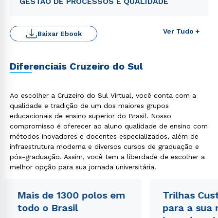
GESTÃO DE PROCESSOS E QUALIDADE
Ver Tudo +
Baixar Ebook
Diferenciais Cruzeiro do Sul
Ao escolher a Cruzeiro do Sul Virtual, você conta com a
Rápido e fácil
WhatsApp
qualidade e tradição de um dos maiores grupos
educacionais de ensino superior do Brasil. Nosso
ou
compromisso é oferecer ao aluno qualidade de ensino com
métodos inovadores e docentes especializados, além de
infraestrutura moderna e diversos cursos de graduação e
pós-graduação. Assim, você tem a liberdade de escolher a
melhor opção para sua jornada universitária.
Mais de 1300 polos em
Trilhas Cus
Estou de acordo com a
Política de Privacidade.
e
autorizo que meus dados sejam utilizados para o
todo o Brasil
para a sua
envio de conteúdos da Cruzeiro do Sul.