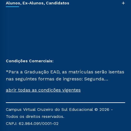
+
Alunos, Ex-Alunos, Candidatos
Condições Comerciais:
*Para a Graduação EAD, as matrículas serão isentas
nas seguintes formas de ingresso: Segunda
Graduação, Segunda Graduação 2.0 e Transferência.
abrir todas as condições vigentes
Já para as demais, a taxa de matrícula será de R$
49. *Para a Pós-graduação EAD, as ofertas
mencionadas são referentes aos cursos: Ensino
Campus Virtual Cruzeiro do Sul Educacional © 2026 -
Religioso, Geografia para a Docência e Metodologia
Todos os direitos reservados.
do Ensino de História: Questões Atuais.
CNPJ: 62.984.091/0001-02