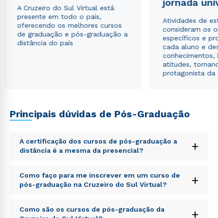
jornada uni
A Cruzeiro do Sul Virtual está
presente em todo o país,
Atividades de e
oferecendo os melhores cursos
consideram os o
de graduação e pós-graduação a
específicos e pro
distância do país
cada aluno e de
conhecimentos, 
atitudes, tornan
protagonista da
Principais dúvidas de Pós-Graduação
A certificação dos cursos de pós-graduação a
+
distância é a mesma da presencial?
Sed ut perspiciatis unde omnis iste natus error sit
Como faço para me inscrever em um curso de
+
voluptatem accusantium doloremque laudantium,
pós-graduação na Cruzeiro do Sul Virtual?
totam rem aperiam, eaque ipsa quae ab illo inventore
veritatis et quasi architecto beatae vitae dicta sunt
Sed ut perspiciatis unde omnis iste natus error sit
explicabo. Nemo enim ipsam voluptatem quia
Como são os cursos de pós-graduação da
+
voluptatem accusantium doloremque laudantium,