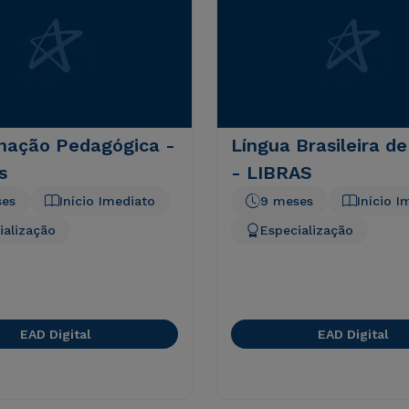
nação Pedagógica -
Língua Brasileira de
s
- LIBRAS
ses
Início Imediato
9 meses
Início I
ialização
Especialização
EAD Digital
EAD Digital