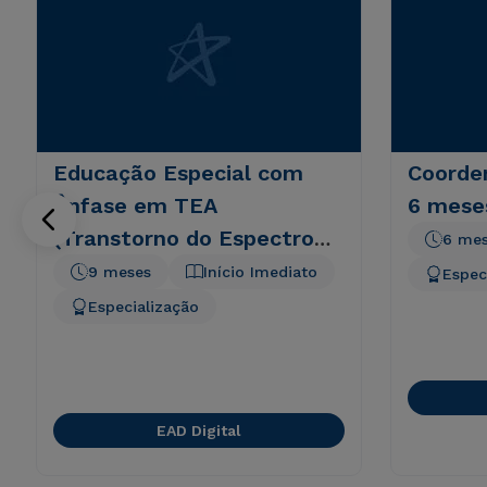
Educação Especial com
Coorde
Ênfase em TEA
6 mese
(Transtorno do Espectro
6 me
Autista)
9 meses
Início Imediato
Espec
Especialização
EAD Digital