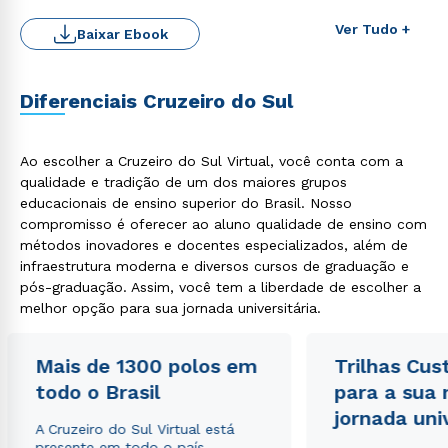
Ver Tudo +
Baixar Ebook
Diferenciais Cruzeiro do Sul
Ao escolher a Cruzeiro do Sul Virtual, você conta com a
qualidade e tradição de um dos maiores grupos
educacionais de ensino superior do Brasil. Nosso
Rápido e fácil
WhatsApp
compromisso é oferecer ao aluno qualidade de ensino com
métodos inovadores e docentes especializados, além de
ou
infraestrutura moderna e diversos cursos de graduação e
pós-graduação. Assim, você tem a liberdade de escolher a
melhor opção para sua jornada universitária.
Mais de 1300 polos em
Trilhas Cus
todo o Brasil
para a sua
Estou de acordo com a
Política de Privacidade.
e
jornada uni
autorizo que meus dados sejam utilizados para o
A Cruzeiro do Sul Virtual está
envio de conteúdos da Cruzeiro do Sul.
presente em todo o país,