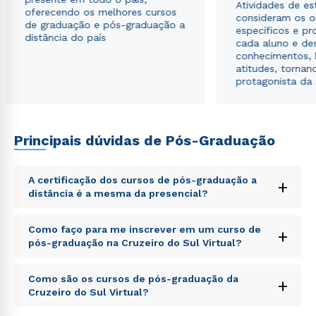
Atividades de e
oferecendo os melhores cursos
consideram os o
de graduação e pós-graduação a
específicos e pro
distância do país
cada aluno e de
conhecimentos, 
atitudes, tornan
protagonista da
Principais dúvidas de Pós-Graduação
A certificação dos cursos de pós-graduação a
+
distância é a mesma da presencial?
Sed ut perspiciatis unde omnis iste natus error sit
Como faço para me inscrever em um curso de
+
voluptatem accusantium doloremque laudantium,
pós-graduação na Cruzeiro do Sul Virtual?
totam rem aperiam, eaque ipsa quae ab illo inventore
veritatis et quasi architecto beatae vitae dicta sunt
Sed ut perspiciatis unde omnis iste natus error sit
explicabo. Nemo enim ipsam voluptatem quia
Como são os cursos de pós-graduação da
+
voluptatem accusantium doloremque laudantium,
voluptas sit aspernatur aut odit aut fugit, sed quia
Cruzeiro do Sul Virtual?
totam rem aperiam, eaque ipsa quae ab illo inventore
consequuntur magni dolores eos qui ratione
veritatis et quasi architecto beatae vitae dicta sunt