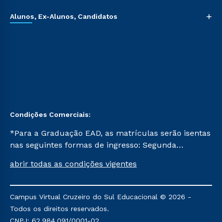
+
Alunos, Ex-Alunos, Candidatos
Condições Comerciais:
*Para a Graduação EAD, as matrículas serão isentas
nas seguintes formas de ingresso: Segunda
Graduação, Segunda Graduação 2.0 e Transferência.
abrir todas as condições vigentes
Já para as demais, a taxa de matrícula será de R$
49. *Para a Pós-graduação EAD, as ofertas
mencionadas são referentes aos cursos: Ensino
Campus Virtual Cruzeiro do Sul Educacional © 2026 -
Religioso, Geografia para a Docência e Metodologia
Todos os direitos reservados.
do Ensino de História: Questões Atuais.
CNPJ: 62.984.091/0001-02