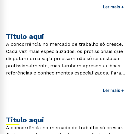
profissionais da área é preciso garantir uma
Ler mais +
formação de qualidade que consiga suprir todas as
demandas exigidas atualmente.
Titulo aqui
A concorrência no mercado de trabalho só cresce.
Cada vez mais especializados, os profissionais que
disputam uma vaga precisam não só se destacar
profissionalmente, mas também apresentar boas
referências e conhecimentos especializados. Para
adquirir esses conhecimentos e capacitar os
profissionais da área é preciso garantir uma
Ler mais +
formação de qualidade que consiga suprir todas as
demandas exigidas atualmente.
Titulo aqui
A concorrência no mercado de trabalho só cresce.