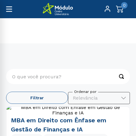
0
Pós-Graduação
EAD Digital
O que você procura?
TERMOS MAIS BUSCADOS
Relevância
Filtrar
1
º
medicina
2
º
educação física
MBA em Direito com Ênfase em
3
º
psicologia
Gestão de Finanças e IA
4
º
nutrição