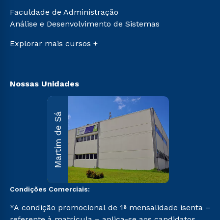
Transferência
Sou Ex-aluno
Faculdade de Administração
Vestibular Mérito
Canais de Atendimento
Análise e Desenvolvimento de Sistemas
Vestibular Solidário
Acessibilidade
Segunda Graduação
Explorar mais cursos +
Biblioteca
Nossas Unidades
Martim d
Martim de Sá
Sá
R. Maria
D’Assumpção
Carvallho, 1.00
Martim de Sá 
Caraguatatuba
SP CEP 11662-
047.
Condições Comerciais:
Saiba mai
*A condição promocional de 1ª mensalidade isenta –
referente à matrícula – aplica-se aos candidatos