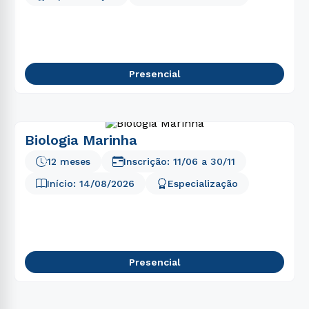
5
º
farmácia
6
º
engenharia software
7
º
biomedicina
Presencial
8
º
fisioterapia
9
º
direito
10
º
pedagogia
Biologia Marinha
12 meses
Inscrição:
11/06
a
30/11
Início:
14/08/2026
Especialização
Presencial