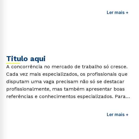
adquirir esses conhecimentos e capacitar os
profissionais da área é preciso garantir uma
Ler mais +
formação de qualidade que consiga suprir todas as
demandas exigidas atualmente.
Titulo aqui
A concorrência no mercado de trabalho só cresce.
Cada vez mais especializados, os profissionais que
disputam uma vaga precisam não só se destacar
profissionalmente, mas também apresentar boas
referências e conhecimentos especializados. Para
adquirir esses conhecimentos e capacitar os
profissionais da área é preciso garantir uma
Ler mais +
formação de qualidade que consiga suprir todas as
demandas exigidas atualmente.