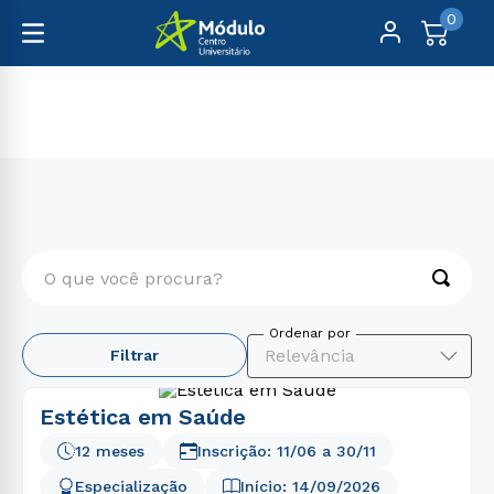
0
Pós-Graduação
Presencial
O que você procura?
TERMOS MAIS BUSCADOS
Relevância
Filtrar
1
º
medicina
2
º
educação física
Estética em Saúde
3
º
nutrição
12 meses
Inscrição:
11/06
a
30/11
4
º
psicologia
Especialização
Início:
14/09/2026