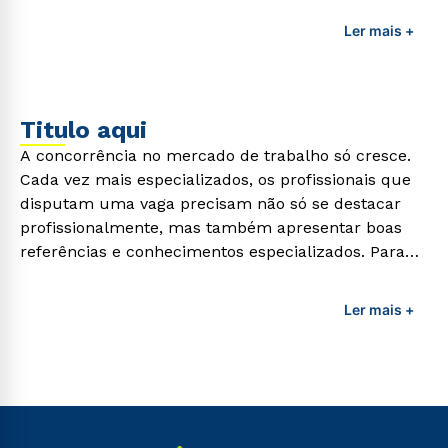
profissionais da área é preciso garantir uma
Ler mais +
formação de qualidade que consiga suprir todas as
demandas exigidas atualmente.
Titulo aqui
A concorrência no mercado de trabalho só cresce.
Cada vez mais especializados, os profissionais que
disputam uma vaga precisam não só se destacar
profissionalmente, mas também apresentar boas
referências e conhecimentos especializados. Para
adquirir esses conhecimentos e capacitar os
profissionais da área é preciso garantir uma
Ler mais +
formação de qualidade que consiga suprir todas as
demandas exigidas atualmente.