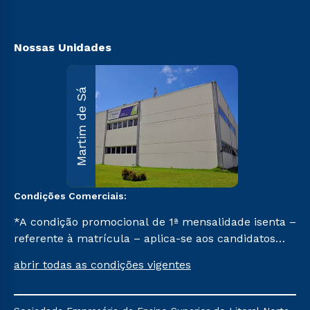
Nossas Unidades
Martim d
Martim de Sá
Sá
R. Maria
D’Assumpção
Carvallho, 1.00
Martim de Sá 
Caraguatatuba
SP CEP 11662-
047.
Condições Comerciais:
Saiba mai
*A condição promocional de 1ª mensalidade isenta –
referente à matrícula – aplica-se aos candidatos
aprovados em todas as formas de ingresso, exceto
abrir todas as condições vigentes
na prova on-line ou agendada, que ofertam bolsas
de até 50% de desconto, ambos ingressantes no 1º
semestre de 2024, que ainda não tenham efetivado