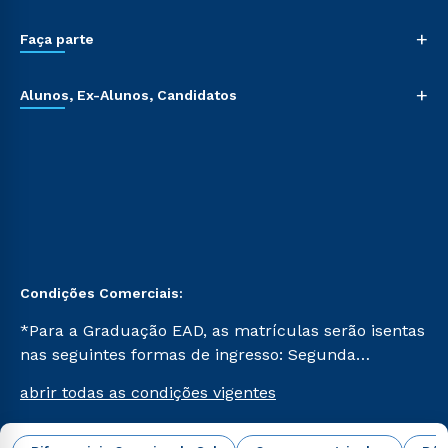
+
Faça parte
+
Alunos, Ex-Alunos, Candidatos
Condições Comerciais:
*Para a Graduação EAD, as matrículas serão isentas
nas seguintes formas de ingresso: Segunda
Graduação, Segunda Graduação 2.0 e Transferência.
abrir todas as condições vigentes
Já para as demais, a taxa de matrícula será de R$
49. *Para a Pós-graduação EAD, as ofertas