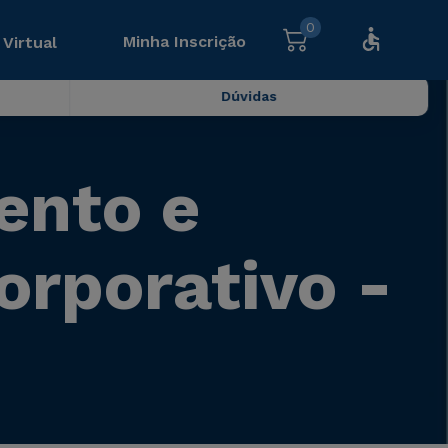
0
Minha Inscrição
 Virtual
Dúvidas
ento e
orporativo -