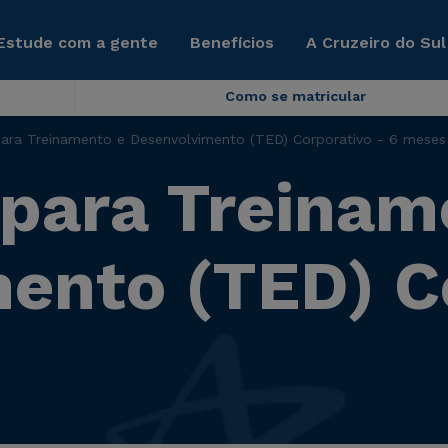
Estude com a gente
Benefícios
A Cruzeiro do Sul
Como se matricular
 para Treinamento e Desenvolvimento (TED) Corporativo - 6 meses
a para Treinam
ento (TED) C