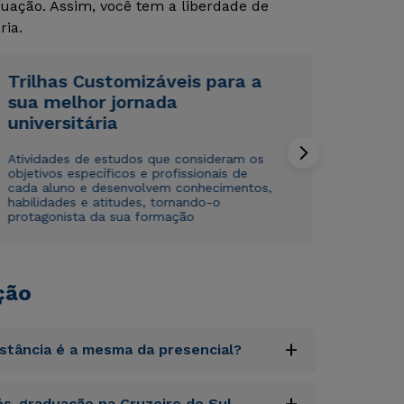
uação. Assim, você tem a liberdade de
ria.
Trilhas Customizáveis para a
sua melhor jornada
universitária
Rápido e fácil
Rápido e fácil
WhatsApp
WhatsApp
Atividades de estudos que consideram os
objetivos específicos e profissionais de
ou
ou
cada aluno e desenvolvem conhecimentos,
habilidades e atitudes, tornando-o
protagonista da sua formação
ção
Estou de acordo com a
Estou de acordo com a
Política de Privacidade.
Política de Privacidade.
e
e
autorizo que meus dados sejam utilizados para o
autorizo que meus dados sejam utilizados para o
+
istância é a mesma da presencial?
envio de conteúdos da Cruzeiro do Sul.
envio de conteúdos da Cruzeiro do Sul.
uptatem accusantium doloremque laudantium,
+
s-graduação na Cruzeiro do Sul