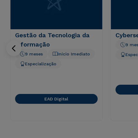
Gestão da Tecnologia da
Cyberse
Informação
9 me
9 meses
Início Imediato
Espec
Especialização
EAD Digital