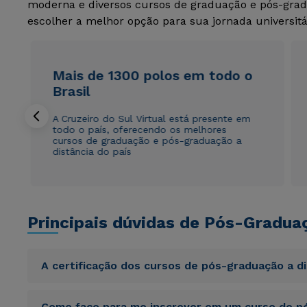
moderna e diversos cursos de graduação e pós-grad
escolher a melhor opção para sua jornada universitá
Mais de 1300 polos em todo o
Brasil
A Cruzeiro do Sul Virtual está presente em
todo o país, oferecendo os melhores
cursos de graduação e pós-graduação a
distância do país
Principais dúvidas de Pós-Gradua
A certificação dos cursos de pós-graduação a d
Sed ut perspiciatis unde omnis iste natus error sit vol
Como faço para me inscrever em um curso de pó