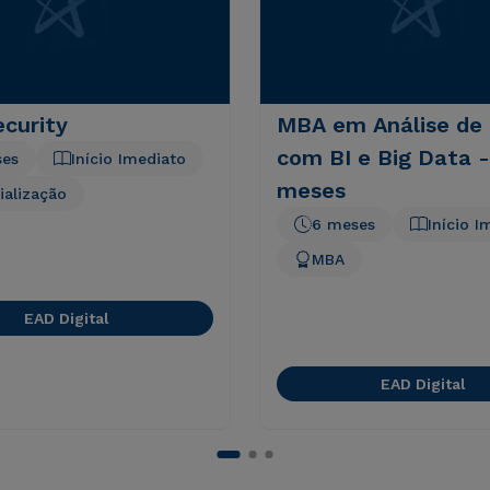
curity
MBA em Análise de
com BI e Big Data -
ses
Início Imediato
meses
ialização
6 meses
Início I
MBA
EAD Digital
EAD Digital