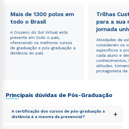
Estou de acordo com a
Política de Privacidade.
e
Mais de 1300 polos em
Trilhas Cus
autorizo que meus dados sejam utilizados para o
todo o Brasil
para a sua
envio de conteúdos da Cruzeiro do Sul.
jornada uni
A Cruzeiro do Sul Virtual está
presente em todo o país,
Atividades de e
oferecendo os melhores cursos
consideram os o
de graduação e pós-graduação a
específicos e pro
distância do país
cada aluno e de
conhecimentos, 
atitudes, tornan
protagonista da
Principais dúvidas de Pós-Graduação
A certificação dos cursos de pós-graduação a
+
distância é a mesma da presencial?