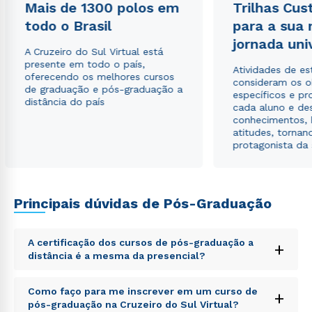
Mais de 1300 polos em
Trilhas Cus
envio de conteúdos da Cruzeiro do Sul.
todo o Brasil
para a sua
jornada uni
A Cruzeiro do Sul Virtual está
presente em todo o país,
Atividades de e
oferecendo os melhores cursos
consideram os o
de graduação e pós-graduação a
específicos e pro
distância do país
cada aluno e de
conhecimentos, 
atitudes, tornan
protagonista da
Principais dúvidas de Pós-Graduação
A certificação dos cursos de pós-graduação a
+
distância é a mesma da presencial?
Sed ut perspiciatis unde omnis iste natus error sit
Como faço para me inscrever em um curso de
+
voluptatem accusantium doloremque laudantium,
pós-graduação na Cruzeiro do Sul Virtual?