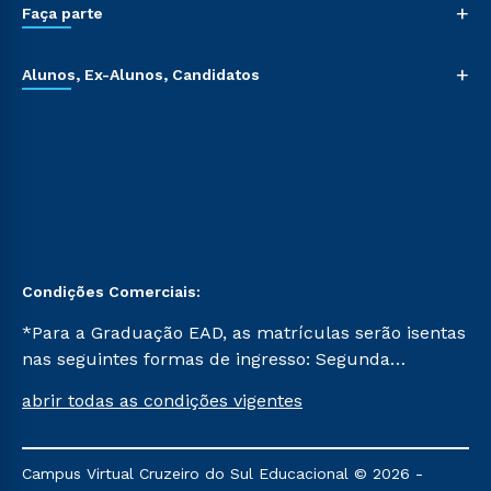
+
Faça parte
+
Alunos, Ex-Alunos, Candidatos
Condições Comerciais:
*Para a Graduação EAD, as matrículas serão isentas
nas seguintes formas de ingresso: Segunda
Graduação, Segunda Graduação 2.0 e Transferência.
abrir todas as condições vigentes
Já para as demais, a taxa de matrícula será de R$
49. *Para a Pós-graduação EAD, as ofertas
mencionadas são referentes aos cursos: Ensino
Campus Virtual Cruzeiro do Sul Educacional © 2026 -
Religioso, Geografia para a Docência e Metodologia