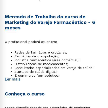
Mercado de Trabalho do curso de
Marketing do Varejo Farmacêutico - 6
meses
O profissional poderá atuar em:
Redes de farmácias e drogarias;
Farmácias de manipulação;
Indústria farmacêutica (área comercial);
Distribuidoras de medicamentos;
Consultorias especializadas em varejo de saúde;
Startups de saúde digital;
E-commerce farmacêutico;
Ler mais
É crescente também a demanda por profissionais
que conciliem marketing e conhecimento regulatório.
Conheça o curso
Especialização focada nas estratégias de marketing