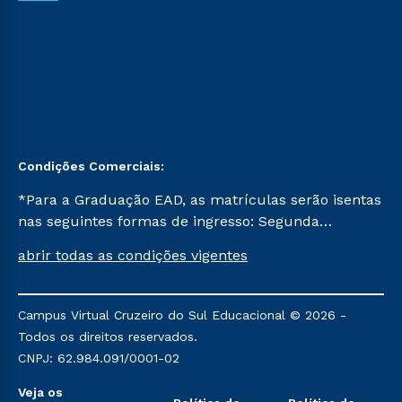
Condições Comerciais:
*Para a Graduação EAD, as matrículas serão isentas
nas seguintes formas de ingresso: Segunda
Graduação, Segunda Graduação 2.0 e Transferência.
abrir todas as condições vigentes
Já para as demais, a taxa de matrícula será de R$
49. *Para a Pós-graduação EAD, as ofertas
mencionadas são referentes aos cursos: Ensino
Campus Virtual Cruzeiro do Sul Educacional © 2026 -
Religioso, Geografia para a Docência e Metodologia
Todos os direitos reservados.
do Ensino de História: Questões Atuais.
CNPJ: 62.984.091/0001-02
Veja os