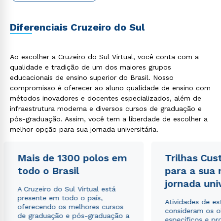
Diferenciais Cruzeiro do Sul
Ao escolher a Cruzeiro do Sul Virtual, você conta com a
qualidade e tradição de um dos maiores grupos
educacionais de ensino superior do Brasil. Nosso
compromisso é oferecer ao aluno qualidade de ensino com
Rápido e fácil
métodos inovadores e docentes especializados, além de
WhatsApp
infraestrutura moderna e diversos cursos de graduação e
ou
pós-graduação. Assim, você tem a liberdade de escolher a
melhor opção para sua jornada universitária.
Mais de 1300 polos em
Trilhas Cus
todo o Brasil
para a sua
jornada uni
A Cruzeiro do Sul Virtual está
Estou de acordo com a
Política de Privacidade.
e
presente em todo o país,
autorizo que meus dados sejam utilizados para o
Atividades de e
oferecendo os melhores cursos
envio de conteúdos da Cruzeiro do Sul.
consideram os o
de graduação e pós-graduação a
específicos e pro