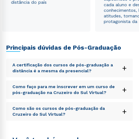
distância do país
cada aluno e de
conhecimentos, 
atitudes, tornan
protagonista da
Principais dúvidas de Pós-Graduação
A certificação dos cursos de pós-graduação a
+
distância é a mesma da presencial?
Sed ut perspiciatis unde omnis iste natus error sit
Como faço para me inscrever em um curso de
+
voluptatem accusantium doloremque laudantium,
pós-graduação na Cruzeiro do Sul Virtual?
totam rem aperiam, eaque ipsa quae ab illo inventore
veritatis et quasi architecto beatae vitae dicta sunt
Sed ut perspiciatis unde omnis iste natus error sit
explicabo. Nemo enim ipsam voluptatem quia
Como são os cursos de pós-graduação da
+
voluptatem accusantium doloremque laudantium,
voluptas sit aspernatur aut odit aut fugit, sed quia
Cruzeiro do Sul Virtual?
totam rem aperiam, eaque ipsa quae ab illo inventore
consequuntur magni dolores eos qui ratione
veritatis et quasi architecto beatae vitae dicta sunt
voluptatem sequi nesciunt.
Sed ut perspiciatis unde omnis iste natus error sit
explicabo. Nemo enim ipsam voluptatem quia
voluptatem accusantium doloremque laudantium,
voluptas sit aspernatur aut odit aut fugit, sed quia