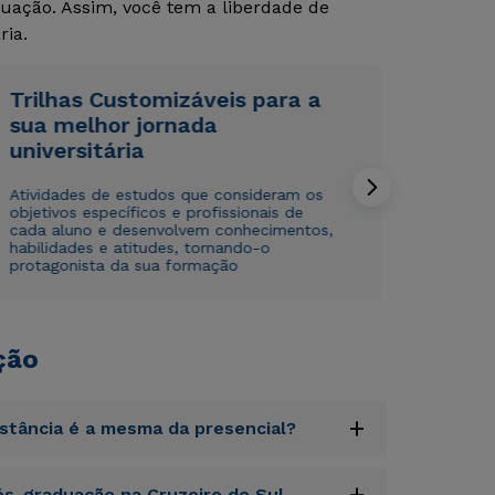
uação. Assim, você tem a liberdade de
ria.
Trilhas Customizáveis para a
sua melhor jornada
universitária
Rápido e fácil
Rápido e fácil
WhatsApp
WhatsApp
Atividades de estudos que consideram os
objetivos específicos e profissionais de
ou
ou
cada aluno e desenvolvem conhecimentos,
habilidades e atitudes, tornando-o
protagonista da sua formação
ção
Estou de acordo com a
Estou de acordo com a
Política de Privacidade.
Política de Privacidade.
e
e
autorizo que meus dados sejam utilizados para o
autorizo que meus dados sejam utilizados para o
+
istância é a mesma da presencial?
envio de conteúdos da Cruzeiro do Sul.
envio de conteúdos da Cruzeiro do Sul.
uptatem accusantium doloremque laudantium,
+
s-graduação na Cruzeiro do Sul