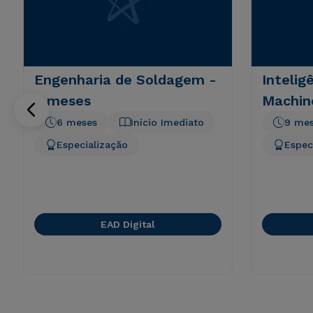
Engenharia de Soldagem -
Inteligê
6 meses
Machin
6 meses
Início Imediato
9 me
Especialização
Espec
EAD Digital