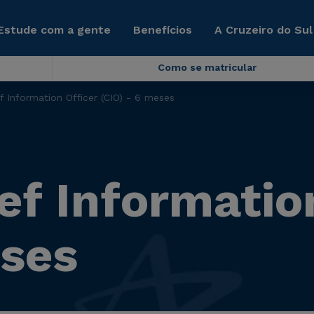
Estude com a gente
Benefícios
A Cruzeiro do Sul
Como se matricular
 Information Officer (CIO) - 6 meses
f Information
eses