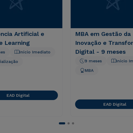
ncia Artificial e
MBA em Gestão da
e Learning
Inovação e Transf
Digital - 9 meses
ses
Início Imediato
9 meses
Início I
ialização
MBA
EAD Digital
EAD Digital