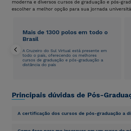
moderna e diversos cursos de graduação e pós-grad
escolher a melhor opção para sua jornada universitá
Mais de 1300 polos em todo o
Brasil
A Cruzeiro do Sul Virtual está presente em
todo o país, oferecendo os melhores
cursos de graduação e pós-graduação a
distância do país
Principais dúvidas de Pós-Gradua
A certificação dos cursos de pós-graduação a d
Sed ut perspiciatis unde omnis iste natus error sit vol
Como faço para me inscrever em um curso de pó