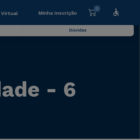
0
Minha Inscrição
 Virtual
Dúvidas
ade - 6