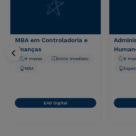
MBA em Controladoria e
Admini
Finanças
Humano
9 meses
Início Imediato
6 me
MBA
Espec
EAD Digital