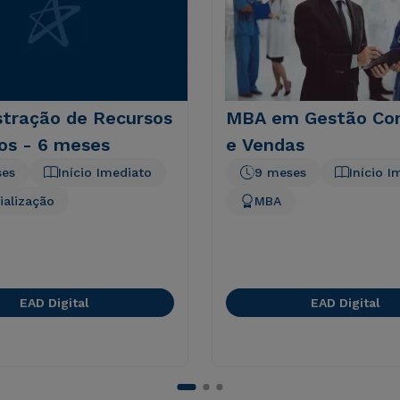
stração de Recursos
MBA em Gestão Com
s - 6 meses
e Vendas
ses
Início Imediato
9 meses
Início I
ialização
MBA
EAD Digital
EAD Digital