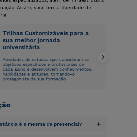
tes especializados, além de infraestrutura
uação. Assim, você tem a liberdade de
ria.
Trilhas Customizáveis para a
sua melhor jornada
universitária
Rápido e fácil
Rápido e fácil
WhatsApp
WhatsApp
Atividades de estudos que consideram os
ou
ou
objetivos específicos e profissionais de
cada aluno e desenvolvem conhecimentos,
habilidades e atitudes, tornando-o
protagonista da sua formação
ção
Estou de acordo com a
Estou de acordo com a
Política de Privacidade.
Política de Privacidade.
e
e
autorizo que meus dados sejam utilizados para o
autorizo que meus dados sejam utilizados para o
envio de conteúdos da Cruzeiro do Sul.
envio de conteúdos da Cruzeiro do Sul.
+
istância é a mesma da presencial?