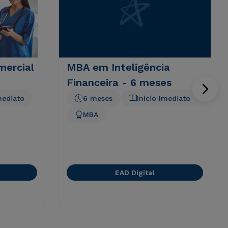
ercial
MBA em Inteligência
Financeira - 6 meses
mediato
6 meses
Início Imediato
MBA
EAD Digital