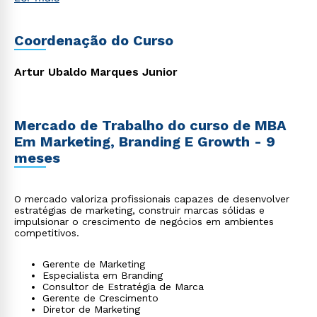
startups, agronegócio, indústria, entre outros, que
reconhecem a importância de se apropriar do poder da
tecnologia moderna aliada à gestão para impulsionar suas
Coordenação do Curso
carreiras e alcançar o sucesso profissional.
Artur Ubaldo Marques Junior
Mercado de Trabalho do curso de MBA
Em Marketing, Branding E Growth - 9
meses
O mercado valoriza profissionais capazes de desenvolver
estratégias de marketing, construir marcas sólidas e
impulsionar o crescimento de negócios em ambientes
competitivos.
Gerente de Marketing
Especialista em Branding
Consultor de Estratégia de Marca
Gerente de Crescimento
Diretor de Marketing