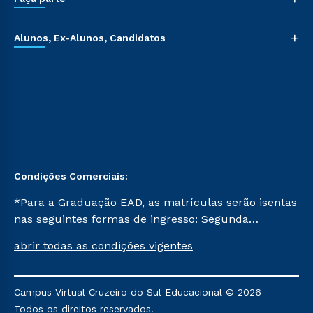
+
Alunos, Ex-Alunos, Candidatos
Condições Comerciais:
*Para a Graduação EAD, as matrículas serão isentas
nas seguintes formas de ingresso: Segunda
Graduação, Segunda Graduação 2.0 e Transferência.
abrir todas as condições vigentes
Já para as demais, a taxa de matrícula será de R$
49. *Para a Pós-graduação EAD, as ofertas
mencionadas são referentes aos cursos: Ensino
Campus Virtual Cruzeiro do Sul Educacional © 2026 -
Religioso, Geografia para a Docência e Metodologia
Todos os direitos reservados.