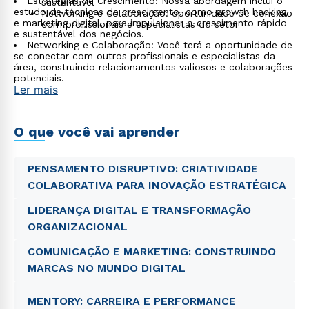
Estratégias de Crescimento: Nossa abordagem inclui o
sustentável
estudo de técnicas de crescimento, como growth hacking
Networking e Colaboração: oportunidade de conexão
e marketing digital, para impulsionar o crescimento rápido
com profissionais e especialistas do setor
e sustentável dos negócios.
Networking e Colaboração: Você terá a oportunidade de
se conectar com outros profissionais e especialistas da
área, construindo relacionamentos valiosos e colaborações
potenciais.
Ler mais
O que você vai aprender
PENSAMENTO DISRUPTIVO: CRIATIVIDADE
COLABORATIVA PARA INOVAÇÃO ESTRATÉGICA
LIDERANÇA DIGITAL E TRANSFORMAÇÃO
ORGANIZACIONAL
COMUNICAÇÃO E MARKETING: CONSTRUINDO
MARCAS NO MUNDO DIGITAL
MENTORY: CARREIRA E PERFORMANCE
Rápido e fácil