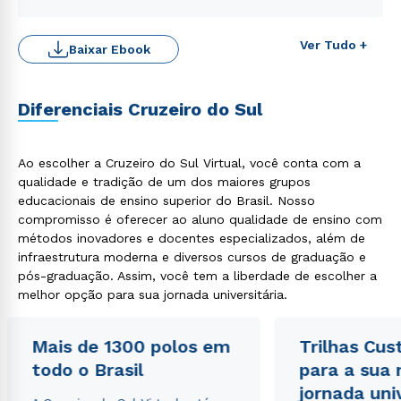
WhatsApp
ou
Ver Tudo +
Baixar Ebook
Diferenciais Cruzeiro do Sul
Ao escolher a Cruzeiro do Sul Virtual, você conta com a
Estou de acordo com a
Política de Privacidade.
e
qualidade e tradição de um dos maiores grupos
autorizo que meus dados sejam utilizados para o
educacionais de ensino superior do Brasil. Nosso
envio de conteúdos da Cruzeiro do Sul.
compromisso é oferecer ao aluno qualidade de ensino com
métodos inovadores e docentes especializados, além de
infraestrutura moderna e diversos cursos de graduação e
pós-graduação. Assim, você tem a liberdade de escolher a
melhor opção para sua jornada universitária.
Mais de 1300 polos em
Trilhas Cus
todo o Brasil
para a sua
jornada uni