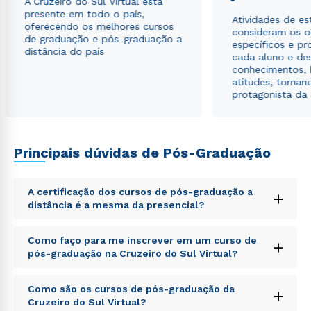
A Cruzeiro do Sul Virtual está
presente em todo o país,
Atividades de e
oferecendo os melhores cursos
consideram os o
de graduação e pós-graduação a
específicos e pro
distância do país
cada aluno e de
conhecimentos, 
atitudes, tornan
protagonista da
Principais dúvidas de Pós-Graduação
A certificação dos cursos de pós-graduação a
+
distância é a mesma da presencial?
Sed ut perspiciatis unde omnis iste natus error sit
Como faço para me inscrever em um curso de
+
voluptatem accusantium doloremque laudantium,
pós-graduação na Cruzeiro do Sul Virtual?
totam rem aperiam, eaque ipsa quae ab illo inventore
veritatis et quasi architecto beatae vitae dicta sunt
Sed ut perspiciatis unde omnis iste natus error sit
explicabo. Nemo enim ipsam voluptatem quia
Como são os cursos de pós-graduação da
+
voluptatem accusantium doloremque laudantium,
voluptas sit aspernatur aut odit aut fugit, sed quia
Cruzeiro do Sul Virtual?
totam rem aperiam, eaque ipsa quae ab illo inventore