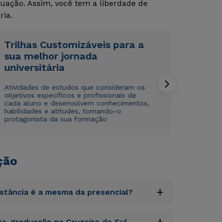
uação. Assim, você tem a liberdade de
Rápido e fácil
Rápido e fácil
ria.
WhatsApp
WhatsApp
ou
ou
Trilhas Customizáveis para a
sua melhor jornada
universitária
Atividades de estudos que consideram os
objetivos específicos e profissionais de
cada aluno e desenvolvem conhecimentos,
Estou de acordo com a
Estou de acordo com a
Política de Privacidade.
Política de Privacidade.
e
e
habilidades e atitudes, tornando-o
protagonista da sua formação
autorizo que meus dados sejam utilizados para o
autorizo que meus dados sejam utilizados para o
envio de conteúdos da Cruzeiro do Sul.
envio de conteúdos da Cruzeiro do Sul.
ção
+
istância é a mesma da presencial?
uptatem accusantium doloremque laudantium,
+
s-graduação na Cruzeiro do Sul