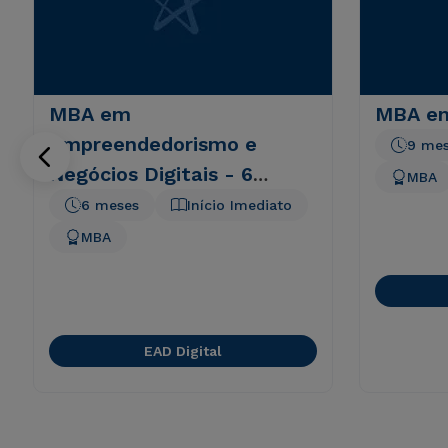
MBA em
MBA em
Empreendedorismo e
9 me
Negócios Digitais - 6
MBA
meses
6 meses
Início Imediato
MBA
EAD Digital