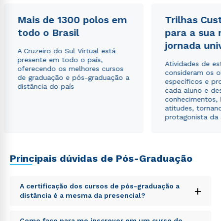
autorizo que meus dados sejam utilizados para o
envio de conteúdos da Cruzeiro do Sul.
Mais de 1300 polos em
Trilhas Cus
todo o Brasil
para a sua
jornada uni
A Cruzeiro do Sul Virtual está
presente em todo o país,
Atividades de e
oferecendo os melhores cursos
consideram os o
de graduação e pós-graduação a
específicos e pro
distância do país
cada aluno e de
conhecimentos, 
atitudes, tornan
protagonista da
Principais dúvidas de Pós-Graduação
A certificação dos cursos de pós-graduação a
+
distância é a mesma da presencial?
Sed ut perspiciatis unde omnis iste natus error sit
Como faço para me inscrever em um curso de