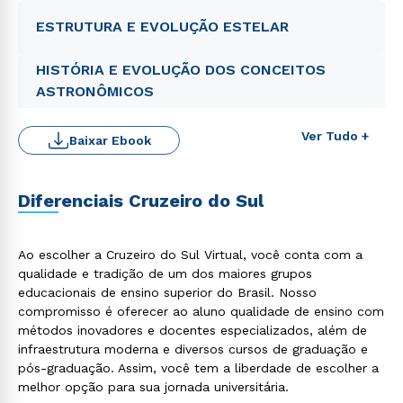
ESTRUTURA E EVOLUÇÃO ESTELAR
HISTÓRIA E EVOLUÇÃO DOS CONCEITOS
ASTRONÔMICOS
Ver Tudo +
Baixar Ebook
Diferenciais Cruzeiro do Sul
Rápido e fácil
WhatsApp
Ao escolher a Cruzeiro do Sul Virtual, você conta com a
ou
qualidade e tradição de um dos maiores grupos
educacionais de ensino superior do Brasil. Nosso
compromisso é oferecer ao aluno qualidade de ensino com
métodos inovadores e docentes especializados, além de
infraestrutura moderna e diversos cursos de graduação e
pós-graduação. Assim, você tem a liberdade de escolher a
melhor opção para sua jornada universitária.
Estou de acordo com a
Política de Privacidade.
e