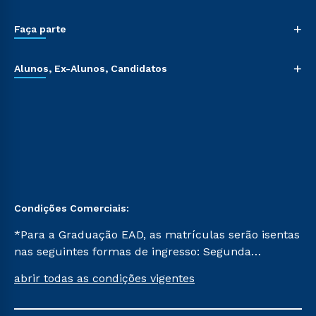
+
Faça parte
+
Alunos, Ex-Alunos, Candidatos
Condições Comerciais:
*Para a Graduação EAD, as matrículas serão isentas
nas seguintes formas de ingresso: Segunda
Graduação, Segunda Graduação 2.0 e Transferência.
abrir todas as condições vigentes
Já para as demais, a taxa de matrícula será de R$
49. *Para a Pós-graduação EAD, as ofertas