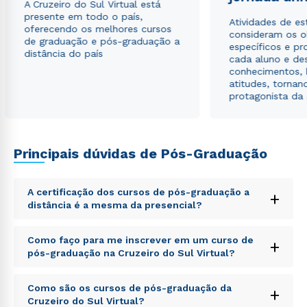
A Cruzeiro do Sul Virtual está
presente em todo o país,
Atividades de e
oferecendo os melhores cursos
consideram os o
de graduação e pós-graduação a
específicos e pro
distância do país
cada aluno e de
conhecimentos, 
atitudes, tornan
protagonista da
Principais dúvidas de Pós-Graduação
A certificação dos cursos de pós-graduação a
+
distância é a mesma da presencial?
Sed ut perspiciatis unde omnis iste natus error sit
Como faço para me inscrever em um curso de
+
voluptatem accusantium doloremque laudantium,
pós-graduação na Cruzeiro do Sul Virtual?
totam rem aperiam, eaque ipsa quae ab illo inventore
veritatis et quasi architecto beatae vitae dicta sunt
Sed ut perspiciatis unde omnis iste natus error sit
explicabo. Nemo enim ipsam voluptatem quia
Como são os cursos de pós-graduação da
+
voluptatem accusantium doloremque laudantium,
voluptas sit aspernatur aut odit aut fugit, sed quia
Cruzeiro do Sul Virtual?