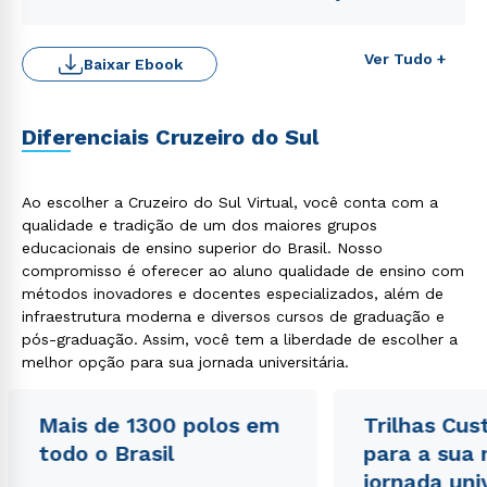
Ver Tudo +
Baixar Ebook
Diferenciais Cruzeiro do Sul
Ao escolher a Cruzeiro do Sul Virtual, você conta com a
Rápido e fácil
WhatsApp
qualidade e tradição de um dos maiores grupos
educacionais de ensino superior do Brasil. Nosso
ou
compromisso é oferecer ao aluno qualidade de ensino com
métodos inovadores e docentes especializados, além de
infraestrutura moderna e diversos cursos de graduação e
pós-graduação. Assim, você tem a liberdade de escolher a
melhor opção para sua jornada universitária.
Mais de 1300 polos em
Trilhas Cus
Estou de acordo com a
Política de Privacidade.
e
autorizo que meus dados sejam utilizados para o
todo o Brasil
para a sua
envio de conteúdos da Cruzeiro do Sul.
jornada uni