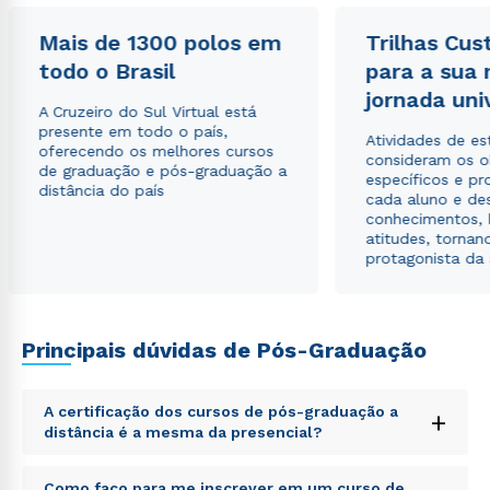
Mais de 1300 polos em
Trilhas Cus
todo o Brasil
para a sua
Estou de acordo com a
Política de Privacidade.
e
autorizo que meus dados sejam utilizados para o
jornada uni
A Cruzeiro do Sul Virtual está
envio de conteúdos da Cruzeiro do Sul.
presente em todo o país,
Atividades de e
oferecendo os melhores cursos
consideram os o
de graduação e pós-graduação a
específicos e pro
distância do país
cada aluno e de
conhecimentos, 
atitudes, tornan
protagonista da
Principais dúvidas de Pós-Graduação
A certificação dos cursos de pós-graduação a
+
distância é a mesma da presencial?
Sed ut perspiciatis unde omnis iste natus error sit
Como faço para me inscrever em um curso de