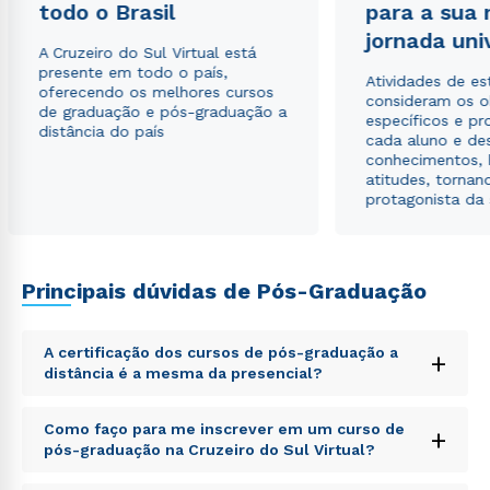
todo o Brasil
para a sua
Estou de acordo com a
Política de Privacidade.
e
jornada uni
autorizo que meus dados sejam utilizados para o
A Cruzeiro do Sul Virtual está
envio de conteúdos da Cruzeiro do Sul.
presente em todo o país,
Atividades de e
oferecendo os melhores cursos
consideram os o
de graduação e pós-graduação a
específicos e pro
distância do país
cada aluno e de
conhecimentos, 
atitudes, tornan
protagonista da
Principais dúvidas de Pós-Graduação
A certificação dos cursos de pós-graduação a
+
distância é a mesma da presencial?
Sed ut perspiciatis unde omnis iste natus error sit
Como faço para me inscrever em um curso de
+
voluptatem accusantium doloremque laudantium,
pós-graduação na Cruzeiro do Sul Virtual?
totam rem aperiam, eaque ipsa quae ab illo inventore
veritatis et quasi architecto beatae vitae dicta sunt