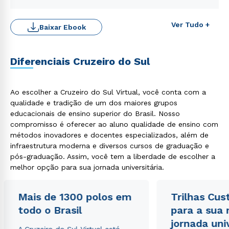
Ver Tudo +
Baixar Ebook
Diferenciais Cruzeiro do Sul
Ao escolher a Cruzeiro do Sul Virtual, você conta com a
Rápido e fácil
qualidade e tradição de um dos maiores grupos
WhatsApp
educacionais de ensino superior do Brasil. Nosso
ou
compromisso é oferecer ao aluno qualidade de ensino com
métodos inovadores e docentes especializados, além de
infraestrutura moderna e diversos cursos de graduação e
pós-graduação. Assim, você tem a liberdade de escolher a
melhor opção para sua jornada universitária.
Mais de 1300 polos em
Trilhas Cus
Estou de acordo com a
Política de Privacidade.
e
todo o Brasil
para a sua
autorizo que meus dados sejam utilizados para o
envio de conteúdos da Cruzeiro do Sul.
jornada uni