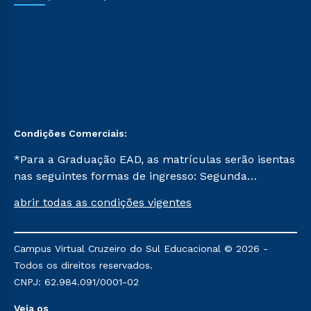
Condições Comerciais:
*Para a Graduação EAD, as matrículas serão isentas
nas seguintes formas de ingresso: Segunda
Graduação, Segunda Graduação 2.0 e Transferência.
abrir todas as condições vigentes
Já para as demais, a taxa de matrícula será de R$
49. *Para a Pós-graduação EAD, as ofertas
mencionadas são referentes aos cursos: Ensino
Campus Virtual Cruzeiro do Sul Educacional © 2026 -
Religioso, Geografia para a Docência e Metodologia
Todos os direitos reservados.
do Ensino de História: Questões Atuais.
CNPJ: 62.984.091/0001-02
Veja os