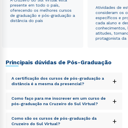
A Cruzeiro do Sul Virtual está
presente em todo o país,
Atividades de e
oferecendo os melhores cursos
consideram os o
de graduação e pós-graduação a
específicos e pro
distância do país
cada aluno e de
conhecimentos, 
atitudes, tornan
protagonista da
Principais dúvidas de Pós-Graduação
A certificação dos cursos de pós-graduação a
+
distância é a mesma da presencial?
Sed ut perspiciatis unde omnis iste natus error sit
Como faço para me inscrever em um curso de
+
voluptatem accusantium doloremque laudantium,
pós-graduação na Cruzeiro do Sul Virtual?
totam rem aperiam, eaque ipsa quae ab illo inventore
veritatis et quasi architecto beatae vitae dicta sunt
Sed ut perspiciatis unde omnis iste natus error sit
explicabo. Nemo enim ipsam voluptatem quia
Como são os cursos de pós-graduação da
+
voluptatem accusantium doloremque laudantium,
voluptas sit aspernatur aut odit aut fugit, sed quia
Cruzeiro do Sul Virtual?
totam rem aperiam, eaque ipsa quae ab illo inventore