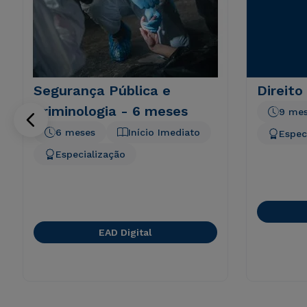
Segurança Pública e
Direito
Criminologia - 6 meses
9 me
6 meses
Início Imediato
Espec
Especialização
EAD Digital