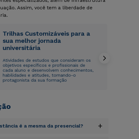
tes especializados, além de infraestrutura
uação. Assim, você tem a liberdade de
Rápido e fácil
Rápido e fácil
WhatsApp
WhatsApp
ria.
ou
ou
Trilhas Customizáveis para a
sua melhor jornada
universitária
Atividades de estudos que consideram os
objetivos específicos e profissionais de
cada aluno e desenvolvem conhecimentos,
Estou de acordo com a
Estou de acordo com a
Política de Privacidade.
Política de Privacidade.
e
e
habilidades e atitudes, tornando-o
autorizo que meus dados sejam utilizados para o
autorizo que meus dados sejam utilizados para o
protagonista da sua formação
envio de conteúdos da Cruzeiro do Sul.
envio de conteúdos da Cruzeiro do Sul.
ção
+
istância é a mesma da presencial?