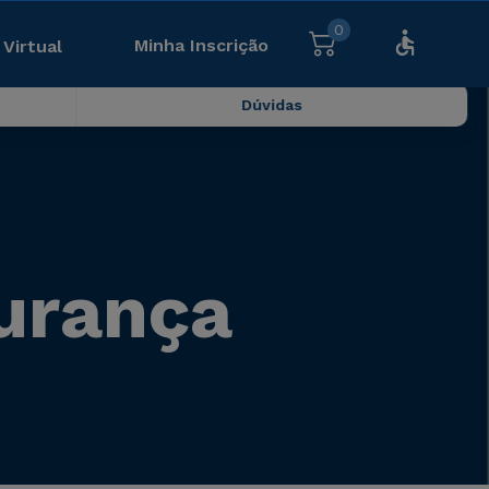
0
Minha Inscrição
 Virtual
Dúvidas
gurança