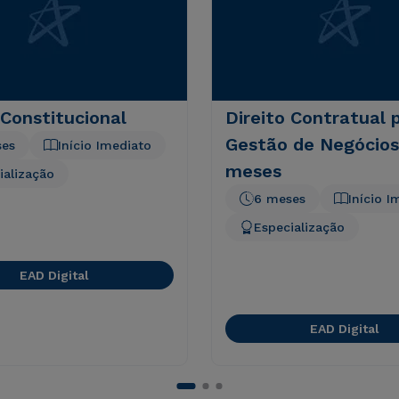
 Constitucional
Direito Contratual 
Gestão de Negócios
ses
Início Imediato
meses
ialização
6 meses
Início I
Especialização
EAD Digital
EAD Digital