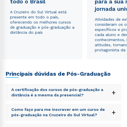
todo o Brasil
para a sua
jornada uni
A Cruzeiro do Sul Virtual está
presente em todo o país,
Atividades de e
oferecendo os melhores cursos
consideram os o
de graduação e pós-graduação a
específicos e pro
distância do país
cada aluno e de
conhecimentos, 
atitudes, tornan
protagonista da
Principais dúvidas de Pós-Graduação
A certificação dos cursos de pós-graduação a
+
distância é a mesma da presencial?
Sed ut perspiciatis unde omnis iste natus error sit
Como faço para me inscrever em um curso de
+
voluptatem accusantium doloremque laudantium,
pós-graduação na Cruzeiro do Sul Virtual?
totam rem aperiam, eaque ipsa quae ab illo inventore
veritatis et quasi architecto beatae vitae dicta sunt