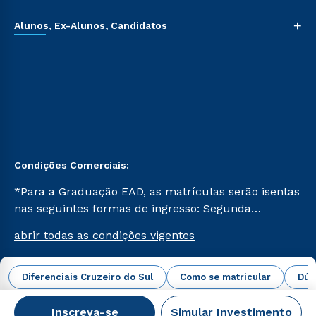
+
Alunos, Ex-Alunos, Candidatos
Condições Comerciais:
*Para a Graduação EAD, as matrículas serão isentas
nas seguintes formas de ingresso: Segunda
Graduação, Segunda Graduação 2.0 e Transferência.
abrir todas as condições vigentes
Já para as demais, a taxa de matrícula será de R$
49. *Para a Pós-graduação EAD, as ofertas
mencionadas são referentes aos cursos: Ensino
Diferenciais Cruzeiro do Sul
Como se matricular
Dúv
Campus Virtual Cruzeiro do Sul Educacional © 2026 -
Religioso, Geografia para a Docência e Metodologia
Todos os direitos reservados.
do Ensino de História: Questões Atuais.
Inscreva-se
Simular Investimento