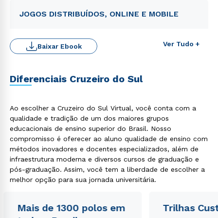
JOGOS DISTRIBUÍDOS, ONLINE E MOBILE
Ver Tudo +
Baixar Ebook
Rápido e fácil
WhatsApp
Diferenciais Cruzeiro do Sul
ou
Ao escolher a Cruzeiro do Sul Virtual, você conta com a
qualidade e tradição de um dos maiores grupos
educacionais de ensino superior do Brasil. Nosso
compromisso é oferecer ao aluno qualidade de ensino com
métodos inovadores e docentes especializados, além de
infraestrutura moderna e diversos cursos de graduação e
Estou de acordo com a
Política de Privacidade.
e
pós-graduação. Assim, você tem a liberdade de escolher a
autorizo que meus dados sejam utilizados para o
envio de conteúdos da Cruzeiro do Sul.
melhor opção para sua jornada universitária.
Mais de 1300 polos em
Trilhas Cus