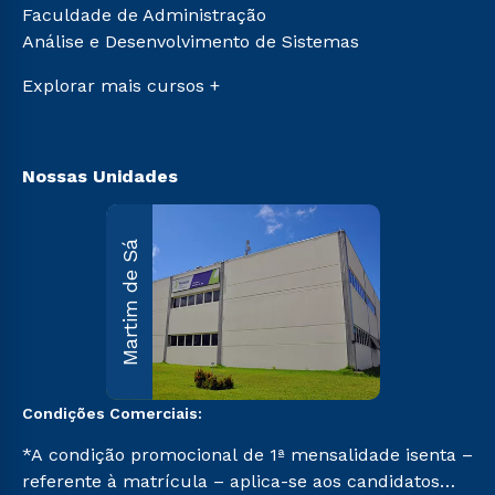
Sou Ex-aluno
Faculdade de Administração
Vestibular Mérito
Canais de Atendimento
Análise e Desenvolvimento de Sistemas
Vestibular Solidário
Acessibilidade
Segunda Graduação
Explorar mais cursos +
Biblioteca
Nossas Unidades
Martim d
Martim de Sá
Sá
R. Maria
D’Assumpção
Carvallho, 1.00
Martim de Sá 
Caraguatatuba
SP CEP 11662-
047.
Condições Comerciais:
Saiba mai
*A condição promocional de 1ª mensalidade isenta –
referente à matrícula – aplica-se aos candidatos