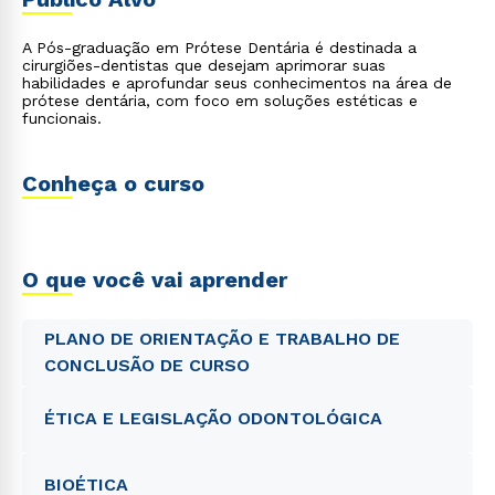
práticas, é obrigatório que o aluno possua registro ativo no
CRO (documento comprobatório)
A Pós-graduação em Prótese Dentária é destinada a
cirurgiões-dentistas que desejam aprimorar suas
habilidades e aprofundar seus conhecimentos na área de
prótese dentária, com foco em soluções estéticas e
funcionais.
Conheça o curso
O que você vai aprender
PLANO DE ORIENTAÇÃO E TRABALHO DE
CONCLUSÃO DE CURSO
ÉTICA E LEGISLAÇÃO ODONTOLÓGICA
BIOÉTICA