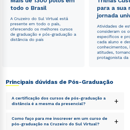
Mais de 1300 polos em
Trilhas Cus
todo o Brasil
para a sua
jornada uni
A Cruzeiro do Sul Virtual está
presente em todo o país,
Atividades de e
oferecendo os melhores cursos
consideram os o
de graduação e pós-graduação a
específicos e pro
distância do país
cada aluno e de
conhecimentos, 
atitudes, tornan
protagonista da
Principais dúvidas de Pós-Graduação
A certificação dos cursos de pós-graduação a
+
distância é a mesma da presencial?
Sed ut perspiciatis unde omnis iste natus error sit
Como faço para me inscrever em um curso de
+
voluptatem accusantium doloremque laudantium,
pós-graduação na Cruzeiro do Sul Virtual?
totam rem aperiam, eaque ipsa quae ab illo inventore