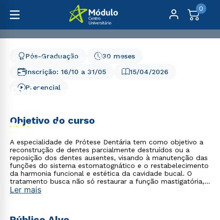
0
Pós-Graduação
30 meses
Pós-Graduação
Odontologia
Prótese Dentária - Equipe Prof. Dr. Rander Moreira
Inscrição:
16/10
a
31/05
15/04/2026
Macedo
Prótese Dentária - Equipe
Presencial
Prof. Dr. Rander Moreira
Objetivo do curso
Macedo
A especialidade de Prótese Dentária tem como objetivo a
reconstrução de dentes parcialmente destruídos ou a
reposição dos dentes ausentes, visando à manutenção das
funções do sistema estomatognático e o restabelecimento
da harmonia funcional e estética da cavidade bucal. O
tratamento busca não só restaurar a função mastigatória,
Ler mais
mas também proporcionar saúde bucal, conforto e
estética ao paciente, utilizando técnicas avançadas e
soluções personalizadas para atender às necessidades
específicas de cada caso. Para a realização das atividades
Público Alvo