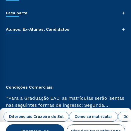
+
Faça parte
+
Alunos, Ex-Alunos, Candidatos
Condições Comerciais:
*Para a Graduação EAD, as matrículas serão isentas
nas seguintes formas de ingresso: Segunda
Graduação, Segunda Graduação 2.0 e Transferência.
abrir todas as condições vigentes
Diferenciais Cruzeiro do Sul
Como se matricular
Dúv
Já para as demais, a taxa de matrícula será de R$
49. *Para a Pós-graduação EAD, as ofertas