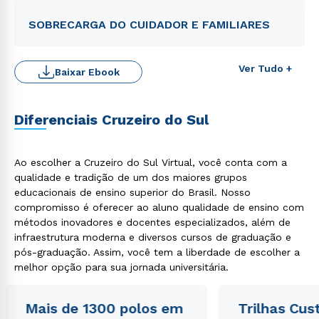
SOBRECARGA DO CUIDADOR E FAMILIARES
Ver Tudo +
Baixar Ebook
Rápido e fácil
WhatsApp
Diferenciais Cruzeiro do Sul
ou
Ao escolher a Cruzeiro do Sul Virtual, você conta com a
qualidade e tradição de um dos maiores grupos
educacionais de ensino superior do Brasil. Nosso
compromisso é oferecer ao aluno qualidade de ensino com
métodos inovadores e docentes especializados, além de
infraestrutura moderna e diversos cursos de graduação e
Estou de acordo com a
Política de Privacidade.
e
autorizo que meus dados sejam utilizados para o
pós-graduação. Assim, você tem a liberdade de escolher a
envio de conteúdos da Cruzeiro do Sul.
melhor opção para sua jornada universitária.
Mais de 1300 polos em
Trilhas Cus