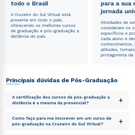
todo o Brasil
para a sua
jornada uni
A Cruzeiro do Sul Virtual está
presente em todo o país,
Atividades de e
oferecendo os melhores cursos
consideram os o
de graduação e pós-graduação a
específicos e pro
distância do país
cada aluno e de
conhecimentos, 
atitudes, tornan
protagonista da
Principais dúvidas de Pós-Graduação
A certificação dos cursos de pós-graduação a
+
distância é a mesma da presencial?
Sed ut perspiciatis unde omnis iste natus error sit
Como faço para me inscrever em um curso de
+
voluptatem accusantium doloremque laudantium,
pós-graduação na Cruzeiro do Sul Virtual?
totam rem aperiam, eaque ipsa quae ab illo inventore
veritatis et quasi architecto beatae vitae dicta sunt