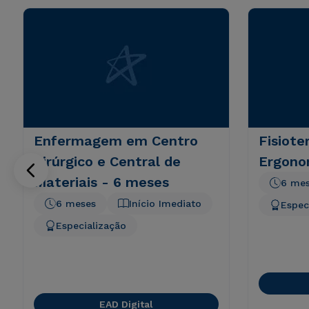
Enfermagem em Centro
Fisiote
Cirúrgico e Central de
Ergono
Materiais - 6 meses
6 me
6 meses
Início Imediato
Espec
Especialização
EAD Digital