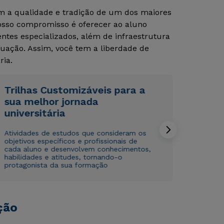
om a qualidade e tradição de um dos maiores
Nosso compromisso é oferecer ao aluno
Rápido e fácil
Rápido e fácil
tes especializados, além de infraestrutura
WhatsApp
WhatsApp
uação. Assim, você tem a liberdade de
ou
ou
ria.
Trilhas Customizáveis para a
sua melhor jornada
universitária
Atividades de estudos que consideram os
Estou de acordo com a
Estou de acordo com a
Política de Privacidade.
Política de Privacidade.
e
e
objetivos específicos e profissionais de
autorizo que meus dados sejam utilizados para o
autorizo que meus dados sejam utilizados para o
cada aluno e desenvolvem conhecimentos,
envio de conteúdos da Cruzeiro do Sul.
envio de conteúdos da Cruzeiro do Sul.
habilidades e atitudes, tornando-o
protagonista da sua formação
ção