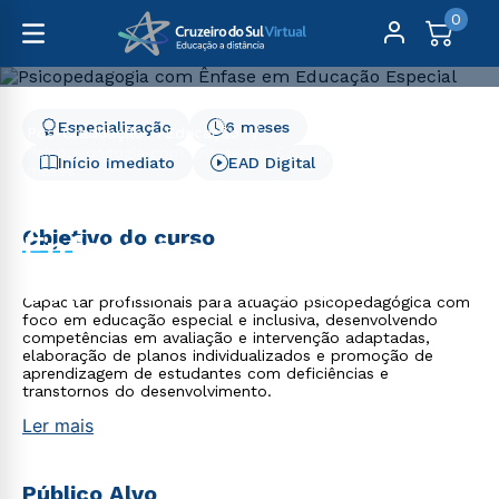
0
Especialização
6 meses
Pós-Graduação
Educação
Psicopedagogia com Ênfase em Educação Especial - 6
Início Imediato
EAD Digital
meses
Psicopedagogia com
Objetivo do curso
Ênfase em Educação
Especial - 6 meses
Capacitar profissionais para atuação psicopedagógica com
foco em educação especial e inclusiva, desenvolvendo
competências em avaliação e intervenção adaptadas,
elaboração de planos individualizados e promoção de
aprendizagem de estudantes com deficiências e
transtornos do desenvolvimento.
Ler mais
Público Alvo