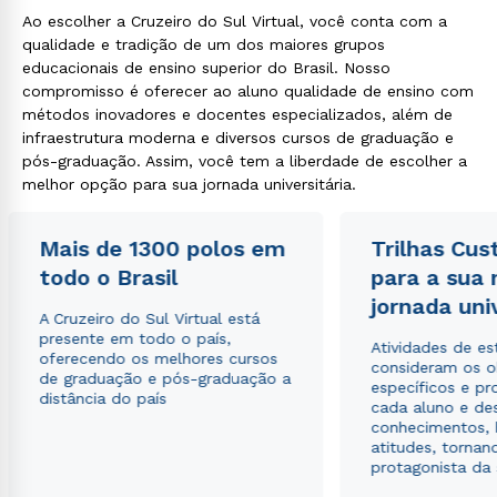
Ao escolher a Cruzeiro do Sul Virtual, você conta com a
qualidade e tradição de um dos maiores grupos
educacionais de ensino superior do Brasil. Nosso
Rápido e fácil
compromisso é oferecer ao aluno qualidade de ensino com
WhatsApp
métodos inovadores e docentes especializados, além de
ou
infraestrutura moderna e diversos cursos de graduação e
pós-graduação. Assim, você tem a liberdade de escolher a
melhor opção para sua jornada universitária.
Mais de 1300 polos em
Trilhas Cus
todo o Brasil
para a sua
jornada uni
Estou de acordo com a
Política de Privacidade.
e
A Cruzeiro do Sul Virtual está
autorizo que meus dados sejam utilizados para o
presente em todo o país,
envio de conteúdos da Cruzeiro do Sul.
Atividades de e
oferecendo os melhores cursos
consideram os o
de graduação e pós-graduação a
específicos e pro
distância do país
cada aluno e de
conhecimentos, 
atitudes, tornan
protagonista da