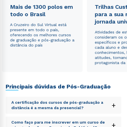
Mais de 1300 polos em
Trilhas Cus
todo o Brasil
para a sua
jornada uni
Estou de acordo com a
Política de Privacidade.
e
A Cruzeiro do Sul Virtual está
autorizo que meus dados sejam utilizados para o
presente em todo o país,
envio de conteúdos da Cruzeiro do Sul.
Atividades de e
oferecendo os melhores cursos
consideram os o
de graduação e pós-graduação a
específicos e pro
distância do país
cada aluno e de
conhecimentos, 
atitudes, tornan
protagonista da
Principais dúvidas de Pós-Graduação
A certificação dos cursos de pós-graduação a
+
distância é a mesma da presencial?
Sed ut perspiciatis unde omnis iste natus error sit
Como faço para me inscrever em um curso de
+
voluptatem accusantium doloremque laudantium,