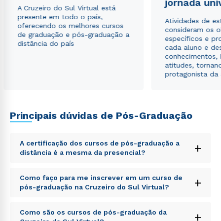
jornada uni
Estou de acordo com a
Política de Privacidade.
e
A Cruzeiro do Sul Virtual está
autorizo que meus dados sejam utilizados para o
presente em todo o país,
Atividades de e
envio de conteúdos da Cruzeiro do Sul.
oferecendo os melhores cursos
consideram os o
de graduação e pós-graduação a
específicos e pro
distância do país
cada aluno e de
conhecimentos, 
atitudes, tornan
protagonista da
Principais dúvidas de Pós-Graduação
A certificação dos cursos de pós-graduação a
+
distância é a mesma da presencial?
Sed ut perspiciatis unde omnis iste natus error sit
Como faço para me inscrever em um curso de
+
voluptatem accusantium doloremque laudantium,
pós-graduação na Cruzeiro do Sul Virtual?
totam rem aperiam, eaque ipsa quae ab illo inventore
veritatis et quasi architecto beatae vitae dicta sunt
Sed ut perspiciatis unde omnis iste natus error sit
explicabo. Nemo enim ipsam voluptatem quia
Como são os cursos de pós-graduação da
+
voluptatem accusantium doloremque laudantium,