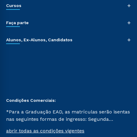
+
Cursos
+
Faça parte
+
Alunos, Ex-Alunos, Candidatos
Condições Comerciais:
*Para a Graduação EAD, as matrículas serão isentas
nas seguintes formas de ingresso: Segunda
Graduação, Segunda Graduação 2.0 e Transferência.
abrir todas as condições vigentes
Já para as demais, a taxa de matrícula será de R$