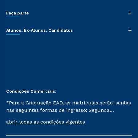
+
Faça parte
+
Alunos, Ex-Alunos, Candidatos
Condições Comerciais:
*Para a Graduação EAD, as matrículas serão isentas
nas seguintes formas de ingresso: Segunda
Graduação, Segunda Graduação 2.0 e Transferência.
abrir todas as condições vigentes
Já para as demais, a taxa de matrícula será de R$
49. *Para a Pós-graduação EAD, as ofertas