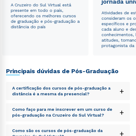
jornada uni
autorizo que meus dados sejam utilizados para o
A Cruzeiro do Sul Virtual está
envio de conteúdos da Cruzeiro do Sul.
presente em todo o país,
Atividades de e
oferecendo os melhores cursos
consideram os o
de graduação e pós-graduação a
específicos e pro
distância do país
cada aluno e de
conhecimentos, 
atitudes, tornan
protagonista da
Principais dúvidas de Pós-Graduação
A certificação dos cursos de pós-graduação a
+
distância é a mesma da presencial?
Sed ut perspiciatis unde omnis iste natus error sit
Como faço para me inscrever em um curso de
+
voluptatem accusantium doloremque laudantium,
pós-graduação na Cruzeiro do Sul Virtual?
totam rem aperiam, eaque ipsa quae ab illo inventore
veritatis et quasi architecto beatae vitae dicta sunt
Sed ut perspiciatis unde omnis iste natus error sit
explicabo. Nemo enim ipsam voluptatem quia
Como são os cursos de pós-graduação da
+
voluptatem accusantium doloremque laudantium,