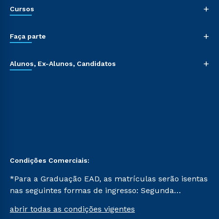
+
Cursos
+
Faça parte
+
Alunos, Ex-Alunos, Candidatos
Condições Comerciais:
*Para a Graduação EAD, as matrículas serão isentas
nas seguintes formas de ingresso: Segunda
Graduação, Segunda Graduação 2.0 e Transferência.
abrir todas as condições vigentes
Já para as demais, a taxa de matrícula será de R$