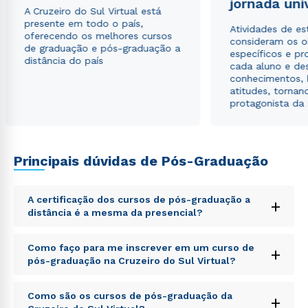
jornada uni
Estou de acordo com a
Política de Privacidade.
e
A Cruzeiro do Sul Virtual está
autorizo que meus dados sejam utilizados para o
presente em todo o país,
Atividades de e
envio de conteúdos da Cruzeiro do Sul.
oferecendo os melhores cursos
consideram os o
de graduação e pós-graduação a
específicos e pro
distância do país
cada aluno e de
conhecimentos, 
atitudes, tornan
protagonista da
Principais dúvidas de Pós-Graduação
A certificação dos cursos de pós-graduação a
+
distância é a mesma da presencial?
Sed ut perspiciatis unde omnis iste natus error sit
Como faço para me inscrever em um curso de
+
voluptatem accusantium doloremque laudantium,
pós-graduação na Cruzeiro do Sul Virtual?
totam rem aperiam, eaque ipsa quae ab illo inventore
veritatis et quasi architecto beatae vitae dicta sunt
Sed ut perspiciatis unde omnis iste natus error sit
explicabo. Nemo enim ipsam voluptatem quia
Como são os cursos de pós-graduação da
+
voluptatem accusantium doloremque laudantium,