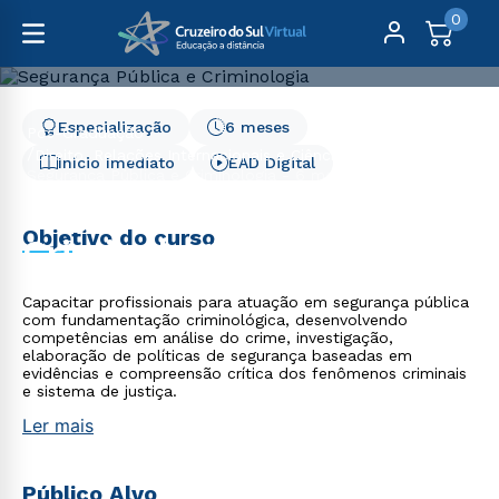
0
Especialização
6 meses
Pós-Graduação
Direito, Relações Internacionais e Ciência Política
Início Imediato
EAD Digital
Segurança Pública e Criminologia - 6 meses
Segurança Pública e
Objetivo do curso
Criminologia - 6 meses
Capacitar profissionais para atuação em segurança pública
com fundamentação criminológica, desenvolvendo
competências em análise do crime, investigação,
elaboração de políticas de segurança baseadas em
evidências e compreensão crítica dos fenômenos criminais
e sistema de justiça.
Ler mais
Público Alvo