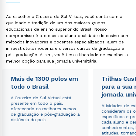
Ao escolher a Cruzeiro do Sul Virtual, você conta com a
qualidade e tradição de um dos maiores grupos
educacionais de ensino superior do Brasil. Nosso
Rápido e fácil
compromisso é oferecer ao aluno qualidade de ensino com
WhatsApp
métodos inovadores e docentes especializados, além de
ou
infraestrutura moderna e diversos cursos de graduação e
pós-graduação. Assim, você tem a liberdade de escolher a
melhor opção para sua jornada universitária.
Mais de 1300 polos em
Trilhas Cus
todo o Brasil
para a sua
jornada uni
Estou de acordo com a
Política de Privacidade.
e
A Cruzeiro do Sul Virtual está
autorizo que meus dados sejam utilizados para o
presente em todo o país,
envio de conteúdos da Cruzeiro do Sul.
Atividades de e
oferecendo os melhores cursos
consideram os o
de graduação e pós-graduação a
específicos e pro
distância do país
cada aluno e de
conhecimentos, 
atitudes, tornan