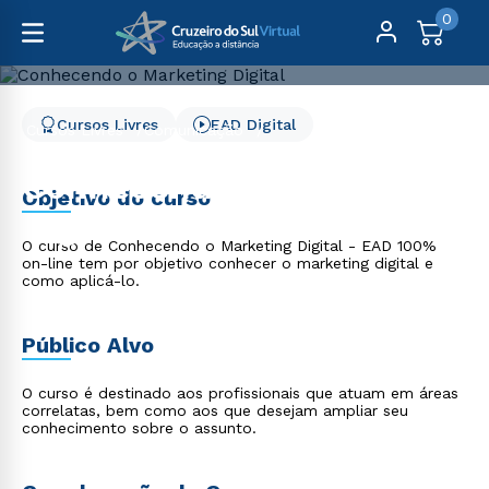
0
Cursos Livres
EAD Digital
Cursos Livres
Comunicação
Conhecendo o Marketing Digital
Conhecendo o Marketing
Objetivo do curso
Digital
O curso de Conhecendo o Marketing Digital - EAD 100%
on-line tem por objetivo conhecer o marketing digital e
como aplicá-lo.
Público Alvo
O curso é destinado aos profissionais que atuam em áreas
correlatas, bem como aos que desejam ampliar seu
conhecimento sobre o assunto.