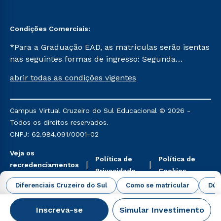
Condições Comerciais:
*Para a Graduação EAD, as matrículas serão isentas
nas seguintes formas de ingresso: Segunda
Graduação, Segunda Graduação 2.0 e Transferência.
abrir todas as condições vigentes
Já para as demais, a taxa de matrícula será de R$
49. *Para a Pós-graduação EAD, as ofertas
mencionadas são referentes aos cursos: Ensino
Campus Virtual Cruzeiro do Sul Educacional © 2026 -
Religioso, Geografia para a Docência e Metodologia
Todos os direitos reservados.
do Ensino de História: Questões Atuais.
CNPJ: 62.984.091/0001-02
Veja os
Política de
Política de
recredenciamentos
Privacidade
Cookies
aqui
Diferenciais Cruzeiro do Sul
Como se matricular
Dúv
Inscreva-se
Simular Investimento