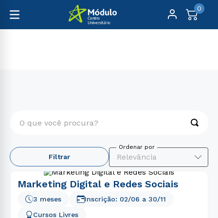
0
Cursos Livres
Comunicação
O que você procura?
TERMOS MAIS BUSCADOS
Relevância
Filtrar
1
º
medicina
2
º
educação física
Marketing Digital e Redes Sociais
3
º
psicologia
3 meses
Inscrição:
02/06
a
30/11
4
º
nutrição
Cursos Livres