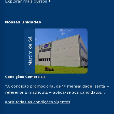
Explorar mais cursos +
Biblioteca
Nossas Unidades
Martim d
Martim de Sá
Sá
R. Maria
D’Assumpção
Carvallho, 1.00
Martim de Sá 
Caraguatatuba
SP CEP 11662-
047.
Condições Comerciais:
Saiba mai
*A condição promocional de 1ª mensalidade isenta –
referente à matrícula – aplica-se aos candidatos
aprovados em todas as formas de ingresso, exceto
abrir todas as condições vigentes
na prova on-line ou agendada, que ofertam bolsas
de até 50% de desconto, ambos ingressantes no 1º