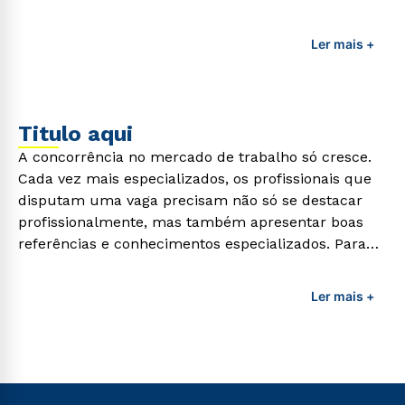
adquirir esses conhecimentos e capacitar os
profissionais da área é preciso garantir uma
Ler mais +
formação de qualidade que consiga suprir todas as
demandas exigidas atualmente.
Titulo aqui
A concorrência no mercado de trabalho só cresce.
Cada vez mais especializados, os profissionais que
disputam uma vaga precisam não só se destacar
profissionalmente, mas também apresentar boas
referências e conhecimentos especializados. Para
adquirir esses conhecimentos e capacitar os
profissionais da área é preciso garantir uma
Ler mais +
formação de qualidade que consiga suprir todas as
demandas exigidas atualmente.