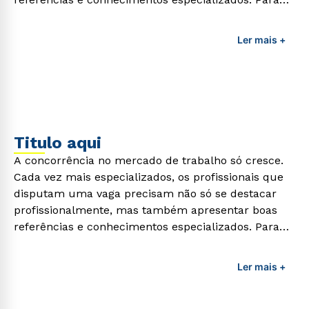
adquirir esses conhecimentos e capacitar os
profissionais da área é preciso garantir uma
Ler mais +
formação de qualidade que consiga suprir todas as
demandas exigidas atualmente.
Titulo aqui
A concorrência no mercado de trabalho só cresce.
Cada vez mais especializados, os profissionais que
disputam uma vaga precisam não só se destacar
profissionalmente, mas também apresentar boas
referências e conhecimentos especializados. Para
adquirir esses conhecimentos e capacitar os
profissionais da área é preciso garantir uma
Ler mais +
formação de qualidade que consiga suprir todas as
demandas exigidas atualmente.