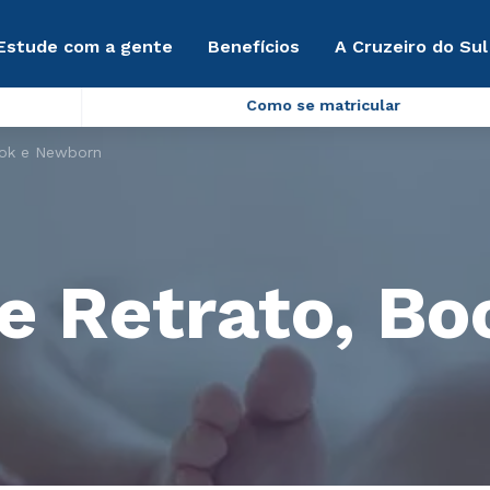
Estude com a gente
Benefícios
A Cruzeiro do Sul
Como se matricular
ook e Newborn
e Retrato, Bo