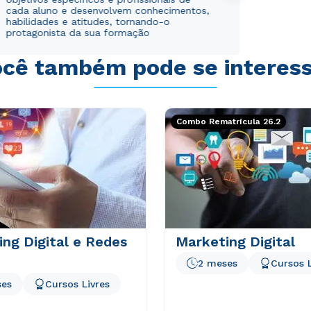
cada aluno e desenvolvem conhecimentos,
habilidades e atitudes, tornando-o
protagonista da sua formação
cê também pode se interes
Combo Rematrícula 26.2
ng Digital e Redes
Marketing Digital
2 meses
Cursos L
ses
Cursos Livres