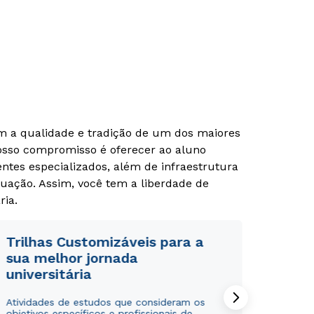
Rápido e fácil
Rápido e fácil
WhatsApp
WhatsApp
ou
ou
om a qualidade e tradição de um dos maiores
Nosso compromisso é oferecer ao aluno
tes especializados, além de infraestrutura
uação. Assim, você tem a liberdade de
ria.
Estou de acordo com a
Estou de acordo com a
Política de Privacidade.
Política de Privacidade.
e
e
Trilhas Customizáveis para a
autorizo que meus dados sejam utilizados para o
autorizo que meus dados sejam utilizados para o
sua melhor jornada
envio de conteúdos da Cruzeiro do Sul.
envio de conteúdos da Cruzeiro do Sul.
universitária
Atividades de estudos que consideram os
objetivos específicos e profissionais de