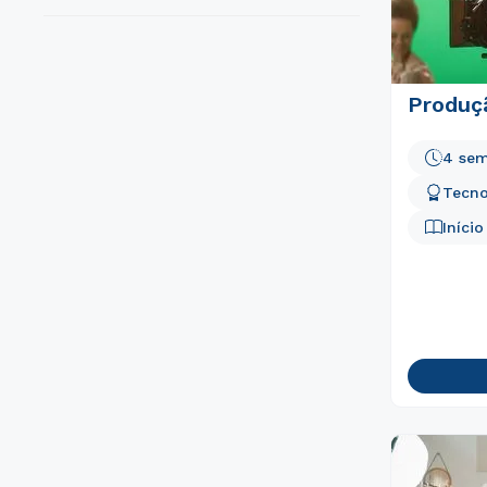
Produç
4 sem
Tecno
Iníci