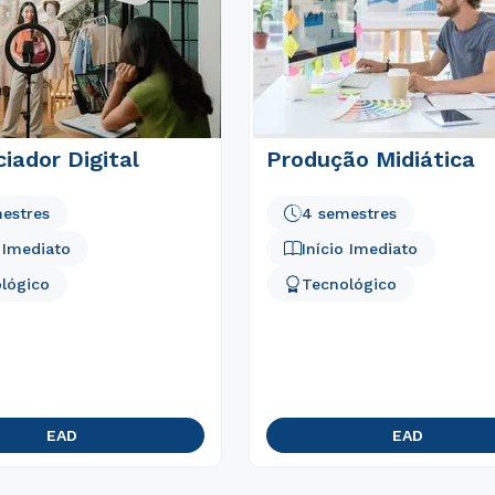
Rápido e fácil
WhatsApp
ou
ciador Digital
Produção Midiática
estres
4 semestres
o Imediato
Início Imediato
Estou de acordo com a
Política de Privacidade.
e
lógico
Tecnológico
autorizo que meus dados sejam utilizados para o
envio de conteúdos do Módulo.
EAD
EAD