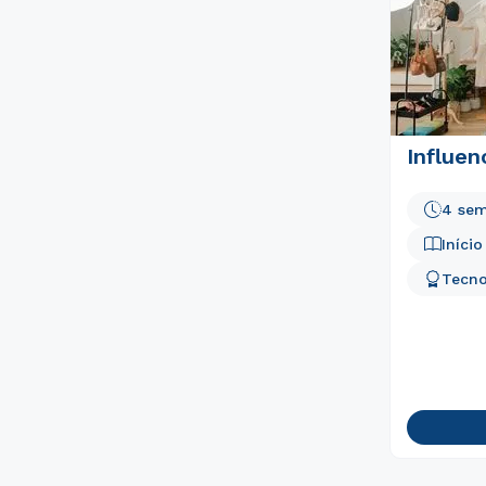
Influen
4 sem
Iníci
Tecno