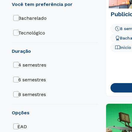
Public
Bacharelado
8 sem
Tecnológico
Bacha
Iníci
duração
4 semestres
6 semestres
8 semestres
opções
EAD