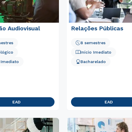
ão Audiovisual
Relações Públicas
estres
8 semestres
lógico
Início Imediato
o Imediato
Bacharelado
EAD
EAD