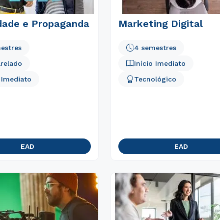
idade e Propaganda
Marketing Digital
estres
4 semestres
relado
Início Imediato
o Imediato
Tecnológico
EAD
EAD