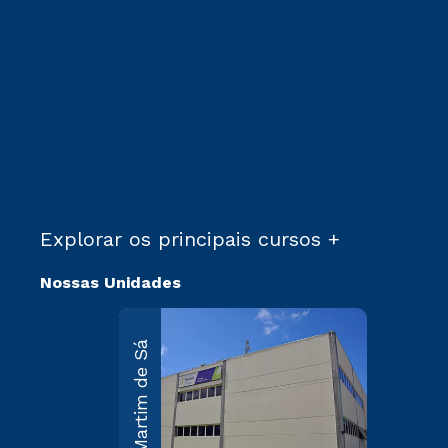
Explorar os principais cursos +
Nossas Unidades
Martim
Martim de Sá
Sá
R. Maria
D’Assump
Carvallho, 
Martim de
Caraguata