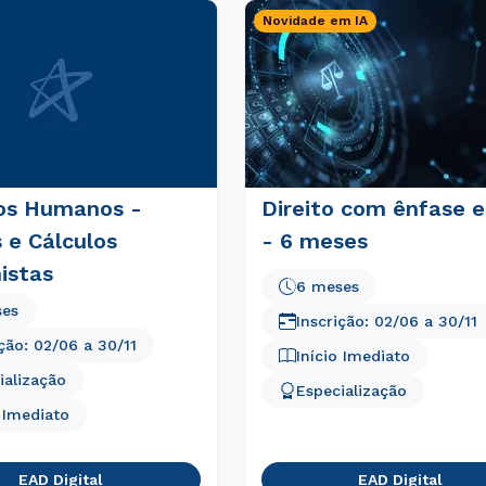
Novidade em IA
Estou de acordo com a
Política de Privacidade.
e
autorizo que meus dados sejam utilizados para o
envio de conteúdos do Módulo.
os Humanos -
Direito com ênfase 
 e Cálculos
- 6 meses
istas
6 meses
ses
Inscrição:
02/06
a
30/11
ição:
02/06
a
30/11
Início Imediato
ialização
Especialização
o Imediato
EAD Digital
EAD Digital