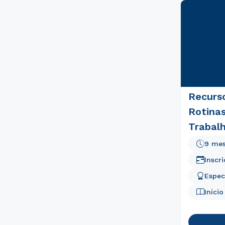
Recurs
Rotinas
Trabalh
9 me
Inscr
Espec
Iníci