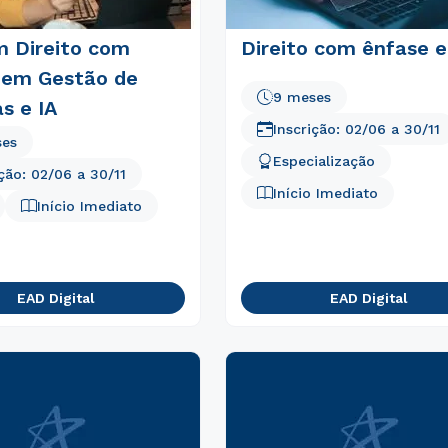
 Direito com
Direito com ênfase 
 em Gestão de
9 meses
s e IA
Inscrição:
02/06
a
30/11
ses
Especialização
ição:
02/06
a
30/11
Início Imediato
Início Imediato
EAD Digital
EAD Digital