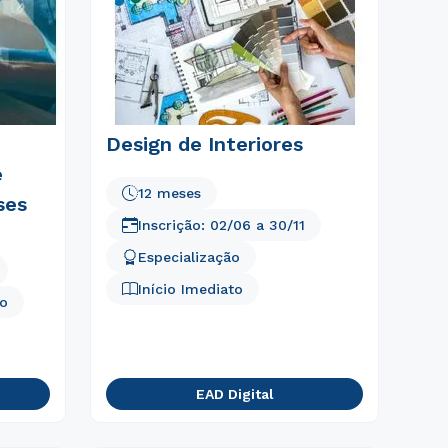
Design de Interiores
e
12 meses
ses
Inscrição:
02/06
a
30/11
Especialização
Início Imediato
to
EAD Digital