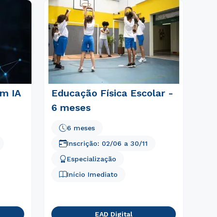
em IA
Educação Física Escolar -
6 meses
6 meses
Inscrição:
02/06
a
30/11
Especialização
Início Imediato
EAD Digital