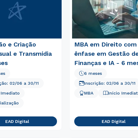
ão e Criação
MBA em Direito com
sual e Transmídia
ênfase em Gestão d
ses
Finanças e IA - 6 me
ses
6 meses
ição:
02/06
a
30/11
Inscrição:
02/06
a
30/11
o Imediato
MBA
Início Imedia
Rápido e fácil
WhatsApp
ialização
ou
EAD Digital
EAD Digital