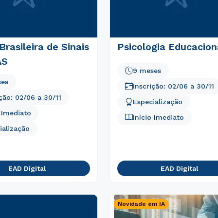
Brasileira de Sinais
Psicologia Educacion
AS
9 meses
ses
Inscrição:
02/06
a
30/11
ição:
02/06
a
30/11
Especialização
o Imediato
Início Imediato
ialização
EAD Digital
EAD Digital
Novidade em IA