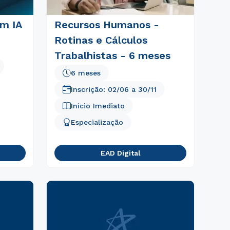
em IA
Recursos Humanos -
Rotinas e Cálculos
Trabalhistas - 6 meses
6 meses
Inscrição:
02/06
a
30/11
Início Imediato
Especialização
EAD Digital