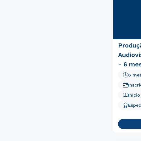
Produç
Audiovi
- 6 me
6 me
Inscr
Iníci
Espec