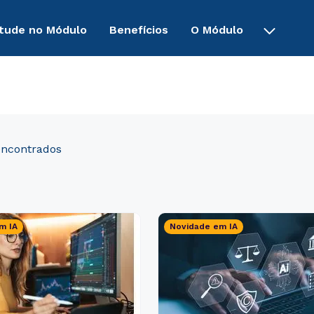
tude no Módulo
Benefícios
O Módulo
m IA
Novidade em IA