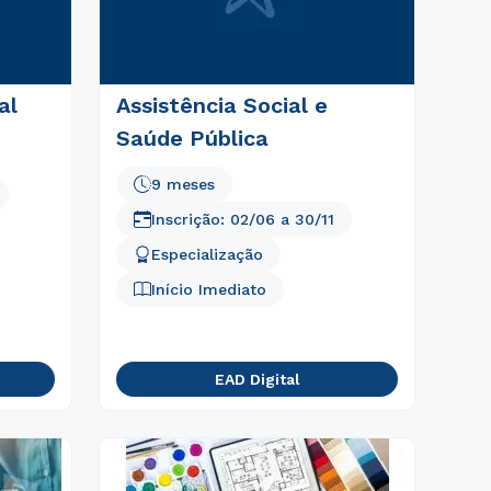
al
Assistência Social e
Saúde Pública
9 meses
Inscrição:
02/06
a
30/11
Especialização
Início Imediato
EAD Digital