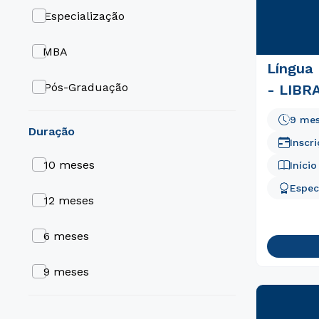
Engenharia e Tecnologia
Especialização
Gestão e Negócios
MBA
Língua 
Medicina
Pós-Graduação
- LIBR
9 me
duração
Inscr
10 meses
Iníci
Espec
12 meses
6 meses
9 meses