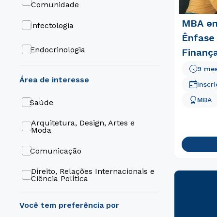
Comunidade
MBA em
Infectologia
Ênfase
Endocrinologia
Finança
9 me
área de interesse
Inscr
MBA
Saúde
Arquitetura, Design, Artes e
Moda
Comunicação
Direito, Relações Internacionais e
Ciência Política
Educação