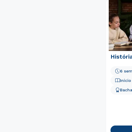
Históri
6 sem
Iníci
Bacha