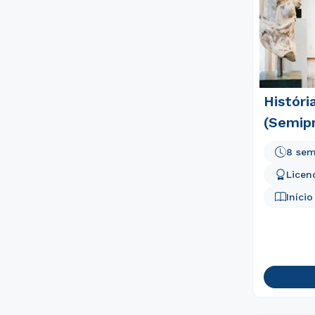
Históri
(Semipr
8 sem
Licen
Iníci