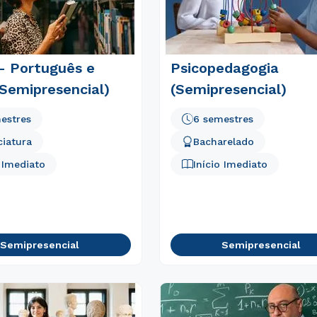
- Português e
Psicopedagogia
(Semipresencial)
(Semipresencial)
estres
6 semestres
ciatura
Bacharelado
o Imediato
Início Imediato
Semipresencial
Semipresencial