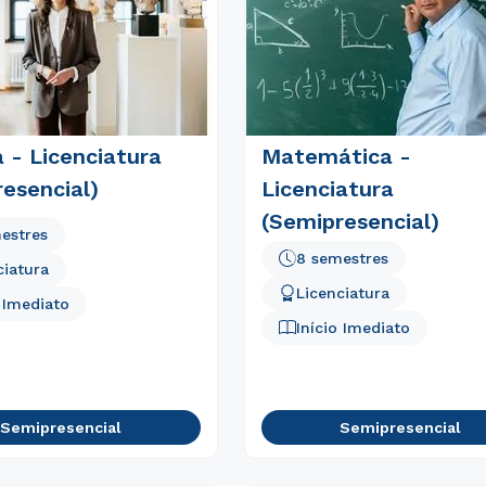
a - Licenciatura
Matemática -
esencial)
Licenciatura
(Semipresencial)
estres
8 semestres
ciatura
Licenciatura
o Imediato
Início Imediato
Rápido e fácil
WhatsApp
ou
Semipresencial
Semipresencial