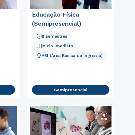
Educação Física
(Semipresencial)
8 semestres
Início Imediato
ABI (Área Básica de Ingresso)
Semipresencial