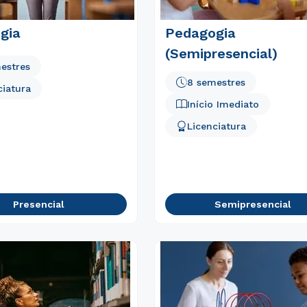
gia
Pedagogia
(Semipresencial)
estres
8 semestres
ciatura
Início Imediato
Licenciatura
Presencial
Semipresencial