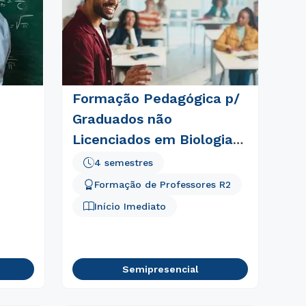
Formação Pedagógica p/
Graduados não
Licenciados em Biologia
(Semipresencial)
4 semestres
Formação de Professores R2
Início Imediato
Semipresencial