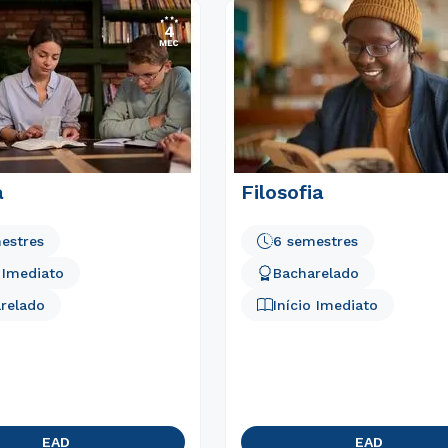
Estou de acordo com a
Política de Privacidade.
e
autorizo que meus dados sejam utilizados para o
envio de conteúdos do Módulo.
a
Filosofia
estres
6 semestres
o Imediato
Bacharelado
relado
Início Imediato
EAD
EAD