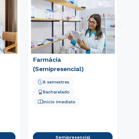
Farmácia
(Semipresencial)
8 semestres
Bacharelado
Início Imediato
Semipresencial