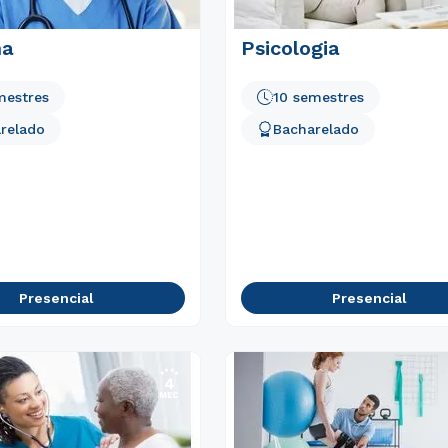
na
Psicologia
mestres
10 semestres
relado
Bacharelado
Presencial
Presencial