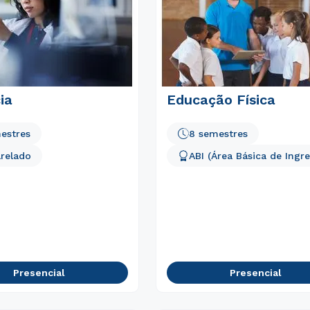
ia
Educação Física
estres
8 semestres
relado
ABI (Área Básica de Ingre
Rápido e fácil
WhatsApp
ou
Presencial
Presencial