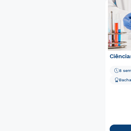
Ciência
8 sem
Bacha