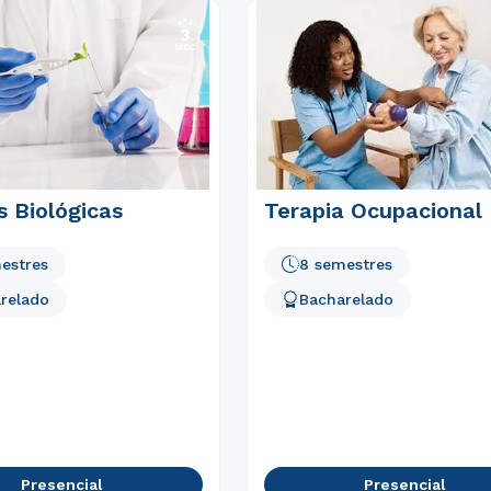
Estou de acordo com a
Política de Privacidade.
e
autorizo que meus dados sejam utilizados para o
envio de conteúdos do Módulo.
s Biológicas
Terapia Ocupacional
estres
8 semestres
relado
Bacharelado
Presencial
Presencial