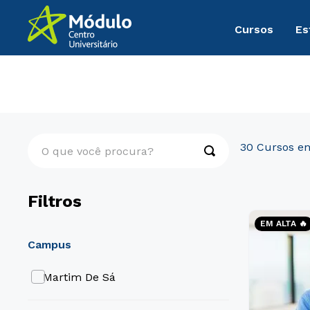
Cursos
Es
Graduação
Saúde
O que você procura?
30
Filtros
EM ALTA 🔥
campus
Martim De Sá