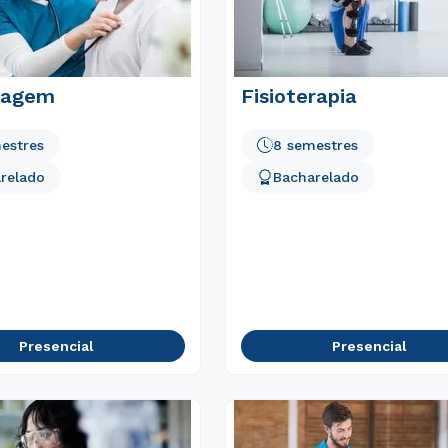
magem
Fisioterapia
estres
8 semestres
relado
Bacharelado
Presencial
Presencial