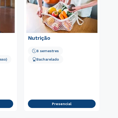
Nutrição
8 semestres
sso)
Bacharelado
Presencial